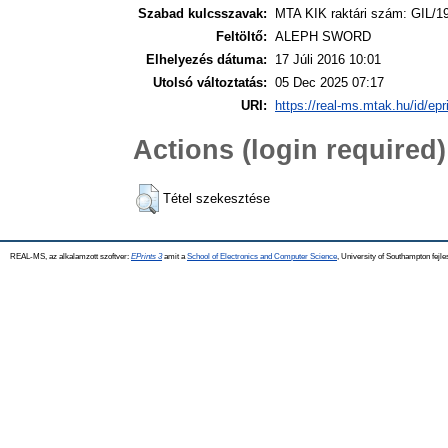
Szabad kulcsszavak:
MTA KIK raktári szám: GIL/1
Feltöltő:
ALEPH SWORD
Elhelyezés dátuma:
17 Júli 2016 10:01
Utolsó változtatás:
05 Dec 2025 07:17
URI:
https://real-ms.mtak.hu/id/epr
Actions (login required)
Tétel szekesztése
REAL-MS, az alkalamzott szoftver:
EPrints 3
amit a
School of Electronics and Computer Science
, University of Southampton fejle