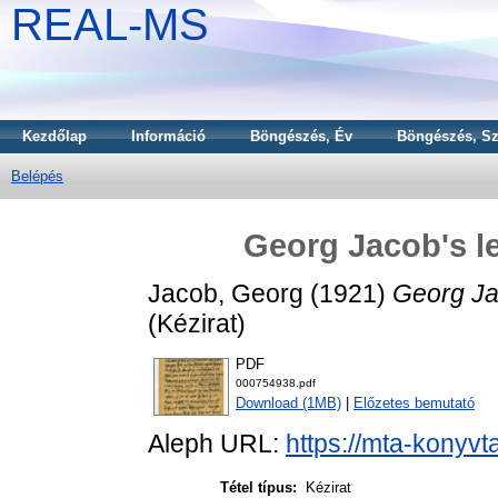
REAL-MS
Kezdőlap
Információ
Böngészés, Év
Böngészés, Sz
Belépés
Georg Jacob's le
Jacob, Georg
(1921)
Georg Jac
(Kézirat)
PDF
000754938.pdf
Download (1MB)
|
Előzetes bemutató
Aleph URL:
https://mta-konyvt
Tétel típus:
Kézirat