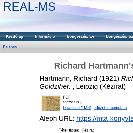
REAL-MS
Kezdőlap
Információ
Böngészés, Év
Böngészés, Sz
Belépés
Richard Hartmann's 
Hartmann, Richard
(1921)
Ric
Goldziher.
, Leipzig (Kézirat)
PDF
000753313.pdf
Download (1MB)
|
Előzetes bemutató
Aleph URL:
https://mta-konyvt
Tétel típus:
Kézirat