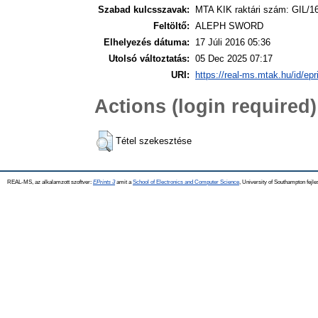
Szabad kulcsszavak:
MTA KIK raktári szám: GIL/1
Feltöltő:
ALEPH SWORD
Elhelyezés dátuma:
17 Júli 2016 05:36
Utolsó változtatás:
05 Dec 2025 07:17
URI:
https://real-ms.mtak.hu/id/epr
Actions (login required)
Tétel szekesztése
REAL-MS, az alkalamzott szoftver:
EPrints 3
amit a
School of Electronics and Computer Science
, University of Southampton fejle