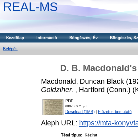
REAL-MS
Kezdőlap
Információ
Böngészés, Év
Böngészés, Sz
Belépés
D. B. Macdonald's 
Macdonald, Duncan Black
(19
Goldziher.
, Hartford (Conn.) (K
PDF
000756971.pdf
Download (1MB)
|
Előzetes bemutató
Aleph URL:
https://mta-konyvt
Tétel típus:
Kézirat