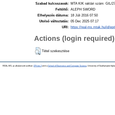
Szabad kulcsszavak:
MTA KIK raktári szám: GIL/2
Feltöltő:
ALEPH SWORD
Elhelyezés dátuma:
18 Júli 2016 07:50
Utolsó változtatás:
05 Dec 2025 07:17
URI:
https://real-ms.mtak.hu/id/epr
Actions (login required)
Tétel szekesztése
REAL-MS, az alkalamzott szoftver:
EPrints 3
amit a
School of Electronics and Computer Science
, University of Southampton fejle