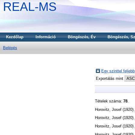
REAL-MS
Kezdőlap
Információ
Böngészés, Év
Böngészés, Sz
Belépés
Egy szinttel feljebb
Exportálás mint
Tételek száma:
78
.
Horovitz, Josef
(1920)
Horovitz, Josef
(1920)
Horovitz, Josef
(1920)
Horovitz, Josef
(1920)