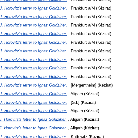
J. Horovitz's letter to Ignaz Goldziher.
, Frankfurt a/M (Kézirat)
J. Horovitz's letter to Ignaz Goldziher.
, Frankfurt a/M (Kézirat)
J. Horovitz's letter to Ignaz Goldziher.
, Frankfurt a/M (Kézirat)
J. Horovitz's letter to Ignaz Goldziher.
, Frankfurt a/M (Kézirat)
J. Horovitz's letter to Ignaz Goldziher.
, Frankfurt a/M (Kézirat)
J. Horovitz's letter to Ignaz Goldziher.
, Frankfurt a/M (Kézirat)
J. Horovitz's letter to Ignaz Goldziher.
, Frankfurt a/M (Kézirat)
J. Horovitz's letter to Ignaz Goldziher.
, Frankfurt a/M (Kézirat)
J. Horovitz's letter to Ignaz Goldziher.
, Frankfurt a/M (Kézirat)
J. Horovitz's letter to Ignaz Goldziher.
, [Mergentheim] (Kézirat)
J. Horovitz's letter to Ignaz Goldziher.
, Aligarh (Kézirat)
J. Horovitz's letter to Ignaz Goldziher.
, [S.l.] (Kézirat)
J. Horovitz's letter to Ignaz Goldziher.
, Aligarh (Kézirat)
J. Horovitz's letter to Ignaz Goldziher.
, Aligarh (Kézirat)
J. Horovitz's letter to Ignaz Goldziher.
, Aligarh (Kézirat)
J. Horovitz's letter to Ignaz Goldziher.
, Kattowitz (Kézirat)