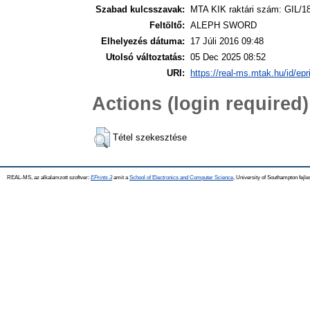
Szabad kulcsszavak:
MTA KIK raktári szám: GIL/18
Feltöltő:
ALEPH SWORD
Elhelyezés dátuma:
17 Júli 2016 09:48
Utolsó változtatás:
05 Dec 2025 08:52
URI:
https://real-ms.mtak.hu/id/epr
Actions (login required)
Tétel szekesztése
REAL-MS, az alkalamzott szoftver:
EPrints 3
amit a
School of Electronics and Computer Science
, University of Southampton fejle