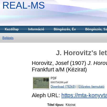
REAL-MS
Kezdőlap
Információ
Böngészés, Év
Böngészés, Sz
Belépés
J. Horovitz's le
Horovitz, Josef
(1907)
J. Horov
Frankfurt a/M (Kézirat)
PDF
000754266.pdf
Download (782kB)
|
Előzetes bemutató
Aleph URL:
https://mta-konyvt
Tétel típus:
Kézirat