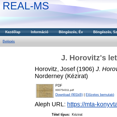
REAL-MS
Kezdőlap
Információ
Böngészés, Év
Böngészés, Sz
Belépés
J. Horovitz's le
Horovitz, Josef
(1906)
J. Horov
Norderney (Kézirat)
PDF
000754311.pdf
Download (901kB)
|
Előzetes bemutató
Aleph URL:
https://mta-konyvt
Tétel típus:
Kézirat