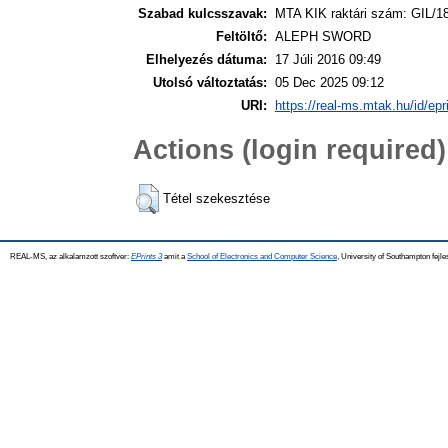
Szabad kulcsszavak:
MTA KIK raktári szám: GIL/18
Feltöltő:
ALEPH SWORD
Elhelyezés dátuma:
17 Júli 2016 09:49
Utolsó változtatás:
05 Dec 2025 09:12
URI:
https://real-ms.mtak.hu/id/epr
Actions (login required)
Tétel szekesztése
REAL-MS, az alkalamzott szoftver:
EPrints 3
amit a
School of Electronics and Computer Science
, University of Southampton fejle