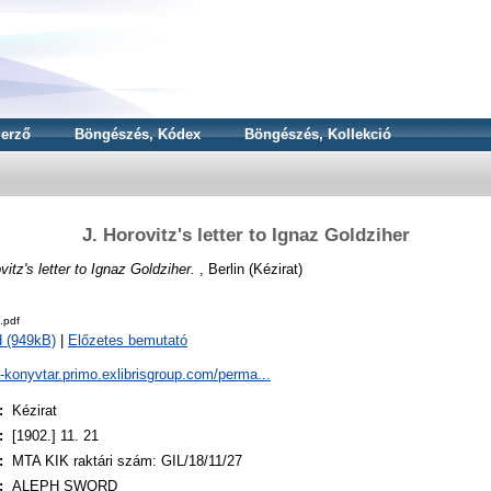
erző
Böngészés, Kódex
Böngészés, Kollekció
J. Horovitz's letter to Ignaz Goldziher
vitz's letter to Ignaz Goldziher.
, Berlin (Kézirat)
.pdf
 (949kB)
|
Előzetes bemutató
a-konyvtar.primo.exlibrisgroup.com/perma...
:
Kézirat
:
[1902.] 11. 21
:
MTA KIK raktári szám: GIL/18/11/27
:
ALEPH SWORD