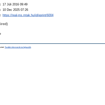
:
17 Júli 2016 09:49
:
10 Dec 2025 07:26
:
https://real-ms.mtak.hu/id/eprint/6004
ired)
e
sztett.
További információk és fejlesztők
.