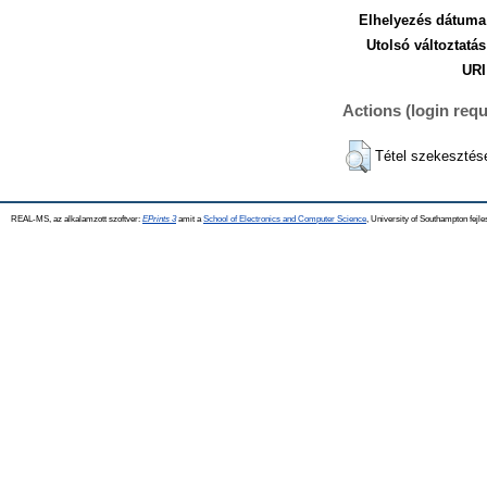
Elhelyezés dátuma
Utolsó változtatás
URI
Actions (login requ
Tétel szekesztés
REAL-MS, az alkalamzott szoftver:
EPrints 3
amit a
School of Electronics and Computer Science
, University of Southampton fejle