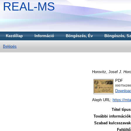
REAL-MS
Kezdőlap
Információ
Böngészés, Év
Böngészés, Sz
Belépés
Horovitz, Josef
J. Horo
PDF
000754286
Download
Aleph URL:
https://mt
Tétel típus
További információk
Szabad kulcsszavak
Feltöltő