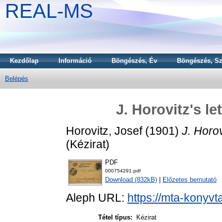
REAL-MS
Kezdőlap
Információ
Böngészés, Év
Böngészés, Sz
Belépés
J. Horovitz's le
Horovitz, Josef
(1901)
J. Horov
(Kézirat)
PDF
000754291.pdf
Download (832kB)
|
Előzetes bemutató
Aleph URL:
https://mta-konyvt
Tétel típus:
Kézirat