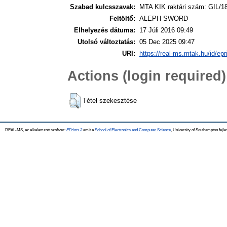
Szabad kulcsszavak:
MTA KIK raktári szám: GIL/18
Feltöltő:
ALEPH SWORD
Elhelyezés dátuma:
17 Júli 2016 09:49
Utolsó változtatás:
05 Dec 2025 09:47
URI:
https://real-ms.mtak.hu/id/epr
Actions (login required)
Tétel szekesztése
REAL-MS, az alkalamzott szoftver:
EPrints 3
amit a
School of Electronics and Computer Science
, University of Southampton fejle