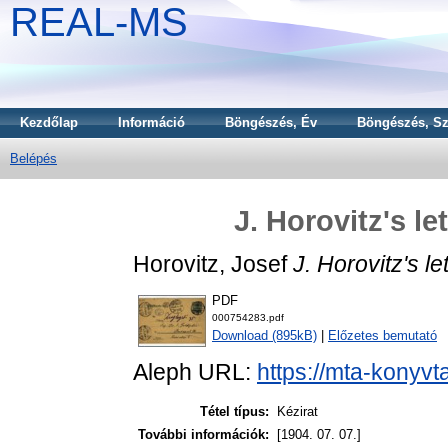
REAL-MS
Kezdőlap
Információ
Böngészés, Év
Böngészés, Sz
Belépés
J. Horovitz's le
Horovitz, Josef
J. Horovitz's le
PDF
000754283.pdf
Download (895kB)
|
Előzetes bemutató
Aleph URL:
https://mta-konyvt
Tétel típus:
Kézirat
További információk:
[1904. 07. 07.]