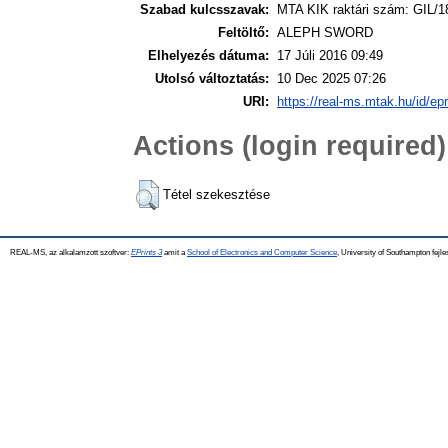
Szabad kulcsszavak:
MTA KIK raktári szám: GIL/1
Feltöltő:
ALEPH SWORD
Elhelyezés dátuma:
17 Júli 2016 09:49
Utolsó változtatás:
10 Dec 2025 07:26
URI:
https://real-ms.mtak.hu/id/ep
Actions (login required)
Tétel szekesztése
REAL-MS, az alkalamzott szoftver:
EPrints 3
amit a
School of Electronics and Computer Science
, University of Southampton fejle