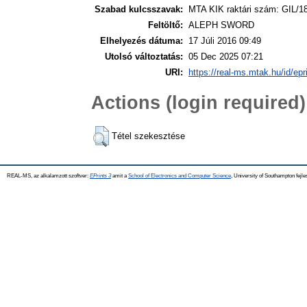
Szabad kulcsszavak:
MTA KIK raktári szám: GIL/18
Feltöltő:
ALEPH SWORD
Elhelyezés dátuma:
17 Júli 2016 09:49
Utolsó változtatás:
05 Dec 2025 07:21
URI:
https://real-ms.mtak.hu/id/epr
Actions (login required)
Tétel szekesztése
REAL-MS, az alkalamzott szoftver:
EPrints 3
amit a
School of Electronics and Computer Science
, University of Southampton fejle