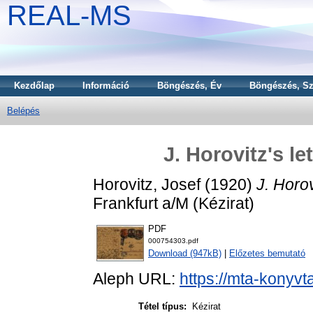
REAL-MS
Kezdőlap
Információ
Böngészés, Év
Böngészés, Sz
Belépés
J. Horovitz's le
Horovitz, Josef
(1920)
J. Horov
Frankfurt a/M (Kézirat)
PDF
000754303.pdf
Download (947kB)
|
Előzetes bemutató
Aleph URL:
https://mta-konyvt
Tétel típus:
Kézirat