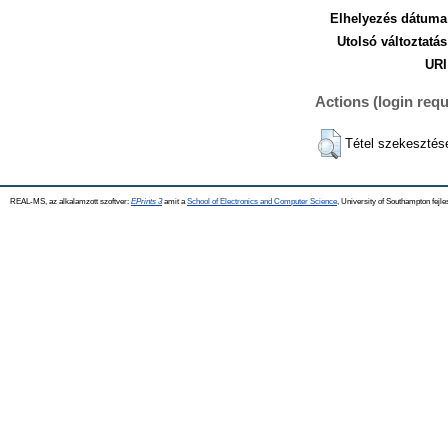
Elhelyezés dátuma
Utolsó változtatás
URI
Actions (login requ
Tétel szekesztés
REAL-MS, az alkalamzott szoftver:
EPrints 3
amit a
School of Electronics and Computer Science
, University of Southampton fejle