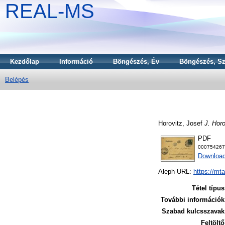
REAL-MS
Kezdőlap
Információ
Böngészés, Év
Böngészés, Sz
Belépés
Horovitz, Josef
J. Horo
PDF
000754267
Download
Aleph URL:
https://mt
Tétel típus
További információk
Szabad kulcsszavak
Feltöltő