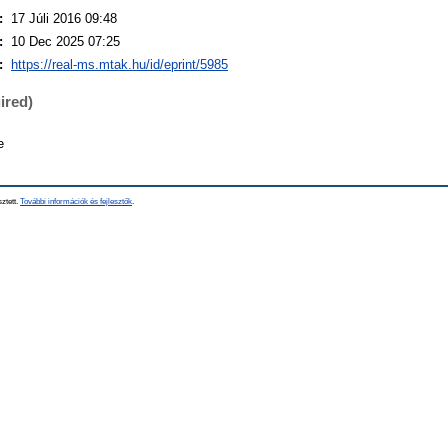
:
17 Júli 2016 09:48
:
10 Dec 2025 07:25
:
https://real-ms.mtak.hu/id/eprint/5985
ired)
e
sztett.
További információk és fejlesztők
.