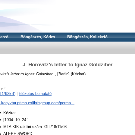
erző
Böngészés, Kódex
Böngészés, Kollekció
J. Horovitz's letter to Ignaz Goldziher
vitz's letter to Ignaz Goldziher.
, [Berlin] (Kézirat)
.pdf
 (792kB)
|
Előzetes bemutató
a-konyvtar.primo.exlibrisgroup.com/perma...
:
Kézirat
:
[1904. 10. 24.]
:
MTA KIK raktári szám: GIL/18/11/08
:
ALEPH SWORD