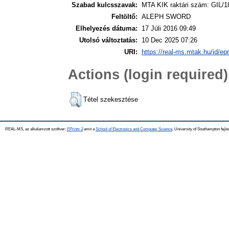
Szabad kulcsszavak:
MTA KIK raktári szám: GIL/1
Feltöltő:
ALEPH SWORD
Elhelyezés dátuma:
17 Júli 2016 09:49
Utolsó változtatás:
10 Dec 2025 07:26
URI:
https://real-ms.mtak.hu/id/ep
Actions (login required)
Tétel szekesztése
REAL-MS, az alkalamzott szoftver:
EPrints 3
amit a
School of Electronics and Computer Science
, University of Southampton fejle