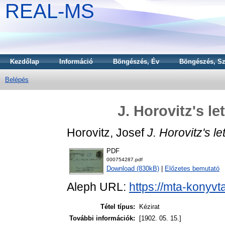
REAL-MS
Kezdőlap
Információ
Böngészés, Év
Böngészés, Sz
Belépés
J. Horovitz's le
Horovitz, Josef
J. Horovitz's le
PDF
000754287.pdf
Download (830kB)
|
Előzetes bemutató
Aleph URL:
https://mta-konyvt
Tétel típus:
Kézirat
További információk:
[1902. 05. 15.]