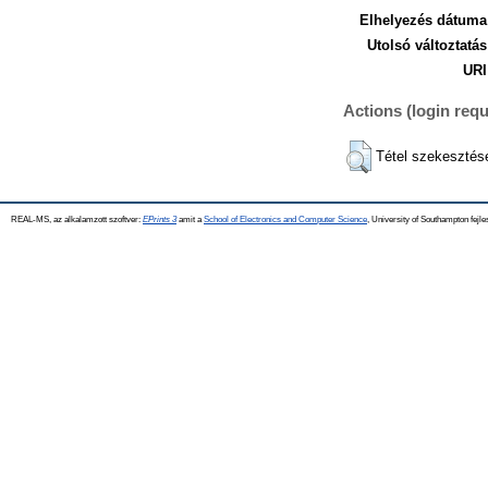
Elhelyezés dátuma
Utolsó változtatás
URI
Actions (login requ
Tétel szekesztés
REAL-MS, az alkalamzott szoftver:
EPrints 3
amit a
School of Electronics and Computer Science
, University of Southampton fejle