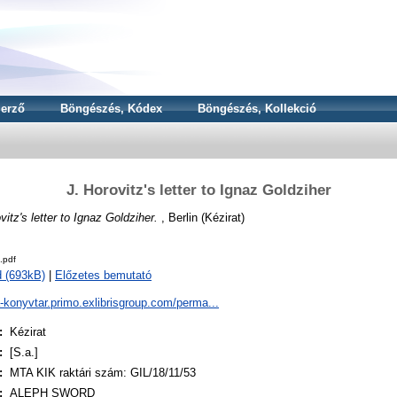
erző
Böngészés, Kódex
Böngészés, Kollekció
J. Horovitz's letter to Ignaz Goldziher
vitz's letter to Ignaz Goldziher.
, Berlin (Kézirat)
.pdf
 (693kB)
|
Előzetes bemutató
a-konyvtar.primo.exlibrisgroup.com/perma...
:
Kézirat
:
[S.a.]
:
MTA KIK raktári szám: GIL/18/11/53
:
ALEPH SWORD