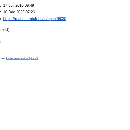
:
17 Júli 2016 09:49
:
10 Dec 2025 07:26
:
https://real-ms.mtak.hu/id/eprint/6030
ired)
e
sztett.
További információk és fejlesztők
.