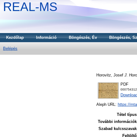
REAL-MS
Kezdőlap
Információ
Böngészés, Év
Böngészés, Sz
Belépés
Horovitz, Josef
J. Horo
PDF
000754312
Download
Aleph URL:
https://mt
Tétel típus
További információk
Szabad kulcsszavak
Feltöltő