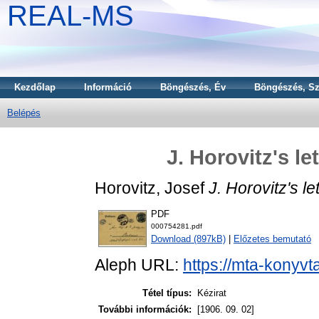
REAL-MS
Kezdőlap
Információ
Böngészés, Év
Böngészés, Sz
Belépés
J. Horovitz's le
Horovitz, Josef
J. Horovitz's le
PDF
000754281.pdf
Download (897kB)
|
Előzetes bemutató
Aleph URL:
https://mta-konyvt
Tétel típus:
Kézirat
További információk:
[1906. 09. 02]