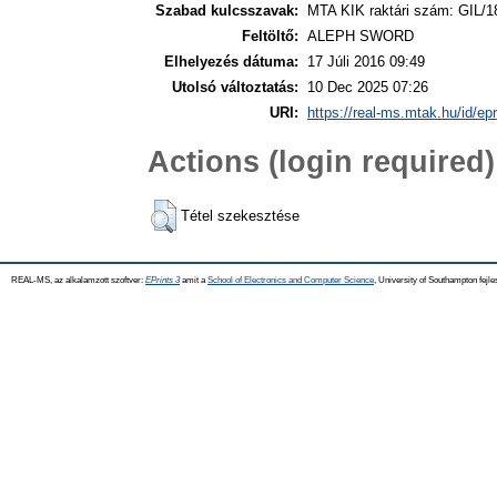
Szabad kulcsszavak:
MTA KIK raktári szám: GIL/1
Feltöltő:
ALEPH SWORD
Elhelyezés dátuma:
17 Júli 2016 09:49
Utolsó változtatás:
10 Dec 2025 07:26
URI:
https://real-ms.mtak.hu/id/ep
Actions (login required)
Tétel szekesztése
REAL-MS, az alkalamzott szoftver:
EPrints 3
amit a
School of Electronics and Computer Science
, University of Southampton fejle