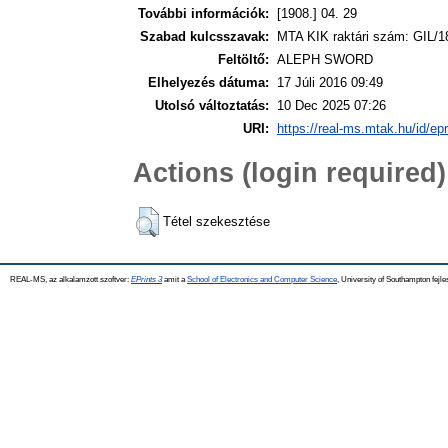
További információk:
[1908.] 04. 29
Szabad kulcsszavak:
MTA KIK raktári szám: GIL/1
Feltöltő:
ALEPH SWORD
Elhelyezés dátuma:
17 Júli 2016 09:49
Utolsó változtatás:
10 Dec 2025 07:26
URI:
https://real-ms.mtak.hu/id/ep
Actions (login required)
Tétel szekesztése
REAL-MS, az alkalamzott szoftver:
EPrints 3
amit a
School of Electronics and Computer Science
, University of Southampton fejle