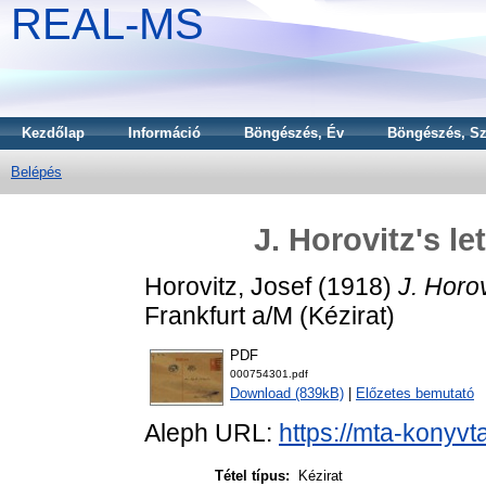
REAL-MS
Kezdőlap
Információ
Böngészés, Év
Böngészés, Sz
Belépés
J. Horovitz's le
Horovitz, Josef
(1918)
J. Horov
Frankfurt a/M (Kézirat)
PDF
000754301.pdf
Download (839kB)
|
Előzetes bemutató
Aleph URL:
https://mta-konyvt
Tétel típus:
Kézirat