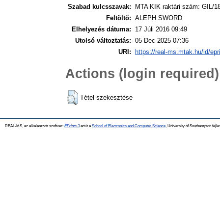
Szabad kulcsszavak:
MTA KIK raktári szám: GIL/18
Feltöltő:
ALEPH SWORD
Elhelyezés dátuma:
17 Júli 2016 09:49
Utolsó változtatás:
05 Dec 2025 07:36
URI:
https://real-ms.mtak.hu/id/epr
Actions (login required)
Tétel szekesztése
REAL-MS, az alkalamzott szoftver:
EPrints 3
amit a
School of Electronics and Computer Science
, University of Southampton fejle