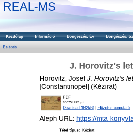
REAL-MS
Kezdőlap
Információ
Böngészés, Év
Böngészés, Sz
Belépés
J. Horovitz's le
Horovitz, Josef
J. Horovitz's le
[Constantinopel] (Kézirat)
PDF
000754292.pdf
Download (942kB)
|
Előzetes bemutató
Aleph URL:
https://mta-konyvt
Tétel típus:
Kézirat