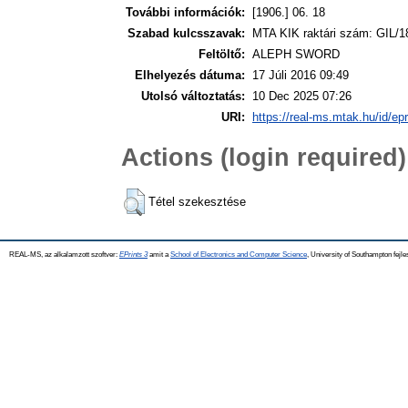
További információk:
[1906.] 06. 18
Szabad kulcsszavak:
MTA KIK raktári szám: GIL/1
Feltöltő:
ALEPH SWORD
Elhelyezés dátuma:
17 Júli 2016 09:49
Utolsó változtatás:
10 Dec 2025 07:26
URI:
https://real-ms.mtak.hu/id/ep
Actions (login required)
Tétel szekesztése
REAL-MS, az alkalamzott szoftver:
EPrints 3
amit a
School of Electronics and Computer Science
, University of Southampton fejle