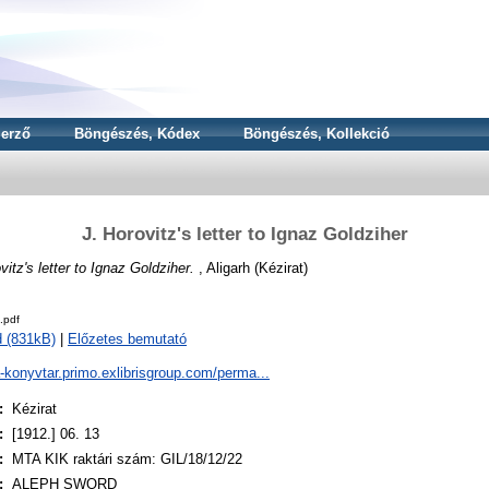
erző
Böngészés, Kódex
Böngészés, Kollekció
J. Horovitz's letter to Ignaz Goldziher
vitz's letter to Ignaz Goldziher.
, Aligarh (Kézirat)
.pdf
 (831kB)
|
Előzetes bemutató
a-konyvtar.primo.exlibrisgroup.com/perma...
:
Kézirat
:
[1912.] 06. 13
:
MTA KIK raktári szám: GIL/18/12/22
:
ALEPH SWORD