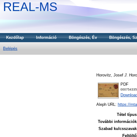
REAL-MS
Kezdőlap
Információ
Böngészés, Év
Böngészés, Sz
Belépés
Horovitz, Josef
J. Horo
PDF
000754335
Download
Aleph URL:
https://mt
Tétel típus
További információk
Szabad kulcsszavak
Feltöltő