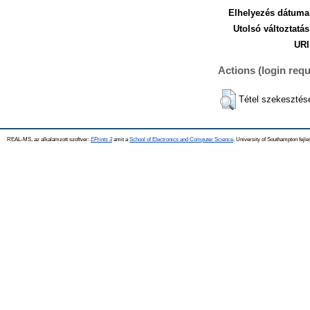
Elhelyezés dátuma
Utolsó változtatás
URI
Actions (login requ
Tétel szekesztés
REAL-MS, az alkalamzott szoftver:
EPrints 3
amit a
School of Electronics and Computer Science
, University of Southampton fejle