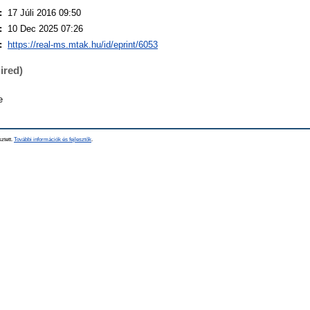
:
17 Júli 2016 09:50
:
10 Dec 2025 07:26
:
https://real-ms.mtak.hu/id/eprint/6053
ired)
e
sztett.
További információk és fejlesztők
.