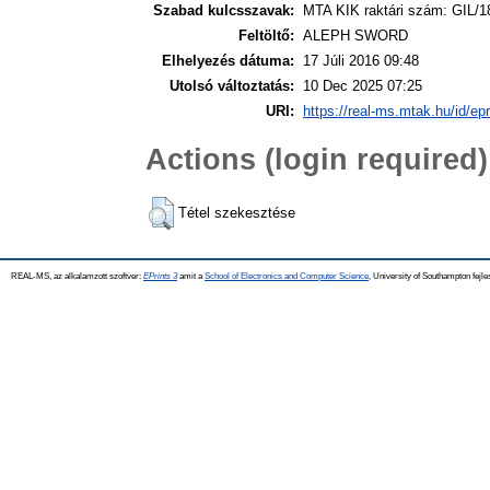
Szabad kulcsszavak:
MTA KIK raktári szám: GIL/1
Feltöltő:
ALEPH SWORD
Elhelyezés dátuma:
17 Júli 2016 09:48
Utolsó változtatás:
10 Dec 2025 07:25
URI:
https://real-ms.mtak.hu/id/ep
Actions (login required)
Tétel szekesztése
REAL-MS, az alkalamzott szoftver:
EPrints 3
amit a
School of Electronics and Computer Science
, University of Southampton fejle