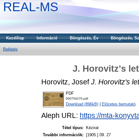
REAL-MS
Kezdőlap
Információ
Böngészés, Év
Böngészés, Sz
Belépés
J. Horovitz's le
Horovitz, Josef
J. Horovitz's le
PDF
000754270.pdf
Download (896kB)
|
Előzetes bemutató
Aleph URL:
https://mta-konyvt
Tétel típus:
Kézirat
További információk:
[1905.] 09. 27