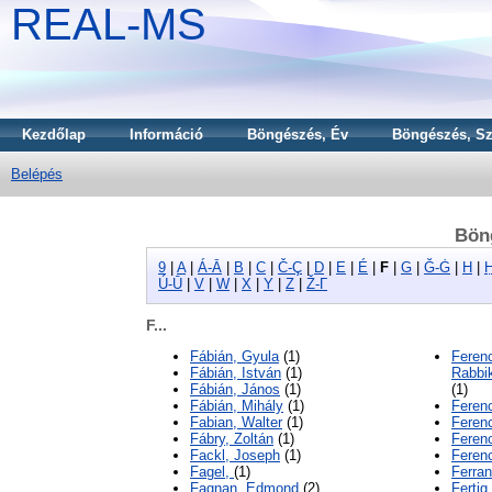
REAL-MS
Kezdőlap
Információ
Böngészés, Év
Böngészés, Sz
Belépés
Bön
9
|
A
|
Á-Ā
|
B
|
C
|
Č-Ç
|
D
|
E
|
É
|
F
|
G
|
Ğ-Ġ
|
H
|
Ú-Ū
|
V
|
W
|
X
|
Y
|
Z
|
Ž-Γ
F...
Fábián, Gyula
(1)
Feren
Fábián, István
(1)
Rabbik
Fábián, János
(1)
(1)
Fábián, Mihály
(1)
Feren
Fabian, Walter
(1)
Ferenc
Fábry, Zoltán
(1)
Ferenc
Fackl, Joseph
(1)
Ferenc
Fagel,
(1)
Ferran
Fagnan, Edmond
(2)
Fertig