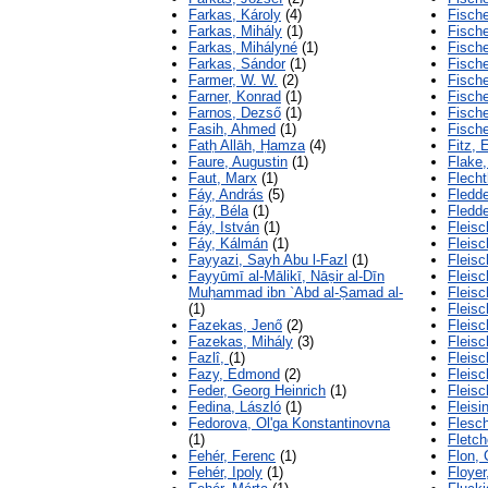
Farkas, Károly
(4)
Fische
Farkas, Mihály
(1)
Fische
Farkas, Mihályné
(1)
Fische
Farkas, Sándor
(1)
Fische
Farmer, W. W.
(2)
Fische
Farner, Konrad
(1)
Fische
Farnos, Dezső
(1)
Fische
Fasih, Ahmed
(1)
Fische
Fatḥ Allāh, Ḥamza
(4)
Fitz, 
Faure, Augustin
(1)
Flake,
Faut, Marx
(1)
Flecht
Fáy, András
(5)
Fledde
Fáy, Béla
(1)
Fledde
Fáy, István
(1)
Fleisc
Fáy, Kálmán
(1)
Fleisc
Fayyazi, Sayh Abu l-Fazl
(1)
Fleisc
Fayyūmī al-Mālikī, Nāṣir al-Dīn
Fleisc
Muḥammad ibn `Abd al-Ṣamad al-
Fleisc
(1)
Fleisc
Fazekas, Jenő
(2)
Fleisc
Fazekas, Mihály
(3)
Fleisc
Fazlî,
(1)
Fleisc
Fazy, Edmond
(2)
Fleisc
Feder, Georg Heinrich
(1)
Fleisc
Fedina, László
(1)
Fleisi
Fedorova, Ol'ga Konstantinovna
Flesch
(1)
Fletch
Fehér, Ferenc
(1)
Flon, 
Fehér, Ipoly
(1)
Floye