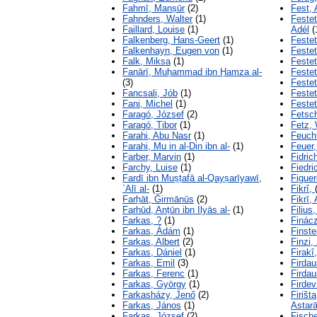
Fahmī, Manṣūr
(2)
Fest, 
Fahnders, Walter
(1)
Feste
Faillard, Louise
(1)
Adél
(
Falkenberg, Hans-Geert
(1)
Festet
Falkenhayn, Eugen von
(1)
Festet
Falk, Miksa
(1)
Festet
Fanārī, Muḥammad ibn Ḥamza al-
Festet
(3)
Festet
Fancsali, Jób
(1)
Festet
Fani, Michel
(1)
Festet
Faragó, József
(2)
Fetsch
Faragó, Tibor
(1)
Fetz, W
Farahi, Abu Nasr
(1)
Feuch
Farahi, Mu in al-Din ibn al-
(1)
Feuer,
Farber, Marvin
(1)
Fidric
Farchy, Luise
(1)
Fiedri
Fardī ibn Muṣṭafā al-Qayṣarīyawī,
Figuer
`Alī al-
(1)
Fikrî,
Farḥāt, Ğirmānūs
(2)
Fikrī,
Farhūd, Anṭūn ibn Ilyās al-
(1)
Filius
Farkas, ?
(1)
Finácz
Farkas, Ádám
(1)
Finste
Farkas, Albert
(2)
Finzi,
Farkas, Dániel
(1)
Firakî
Farkas, Emil
(3)
Firdau
Farkas, Ferenc
(1)
Firdau
Farkas, György
(1)
Firdev
Farkasházy, Jenő
(2)
Firiš
Farkas, János
(1)
Astar
Farkas, József
(2)
Fische