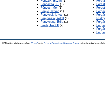
Fenczik, István
(1)
Forbát
Fenoaltea, G.
(1)
Forest
Fényes, Mór
(1)
Forest
Fenyő, István
(1)
Forgá
Fenyvesi, István
(1)
Forgá
Fenyvessy, Adolf
(1)
Rudny
Fenyvessy, Béla
(1)
Forgá
Ferda, Rudolf
(2)
Forgá
Forgá
Forgá
REAL-MS, az alkalamzott szoftver:
EPrints 3
amit a
School of Electronics and Computer Science
, University of Southampton fejle