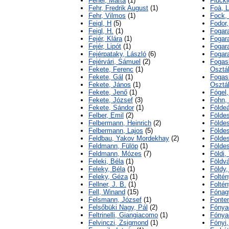
Fehér, Márta
(1)
Flucki
Fehr, Fredrik August
(1)
Foà, 
Fehr, Vilmos
(1)
Fock,
Feigl, H
(5)
Fodor
Feigl, H.
(1)
Fogara
Fejér, Klára
(1)
Fogara
Fejér, Lipót
(1)
Fogara
Fejérpataky, László
(6)
Fogar
Fejérvári, Sámuel
(2)
Fogas
Fekete, Ferenc
(1)
Osztá
Fekete, Gál
(1)
Fogas
Fekete, János
(1)
Osztá
Fekete, Jenő
(1)
Fógel,
Fekete, József
(3)
Fohn, 
Fekete, Sándor
(1)
Földe
Felber, Emil
(2)
Földe
Felbermann, Heinrich
(2)
Földes
Felbermann, Lajos
(5)
Földe
Feldbau, Yakov Mordekhay
(2)
Földes
Feldmann, Fülöp
(1)
Földes
Feldmann, Mózes
(7)
Földi
Feleki, Béla
(1)
Földvá
Feleky, Béla
(1)
Földy,
Feleky, Géza
(1)
Foltén
Fellner, J. B.
(1)
Foltén
Fell, Winand
(15)
Fónag
Felsmann, József
(1)
Fonten
Felsőbüki Nagy, Pál
(2)
Fónya
Feltrinelli, Giangiacomo
(1)
Fónya
Felvinczi, Zsigmond
(1)
Fónyi