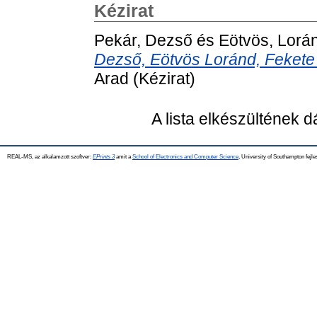
Kézirat
Pekár, Dezső
és
Eötvös, Lorá
Dezső, Eötvös Loránd, Fekete
Arad (Kézirat)
A lista elkészültének 
REAL-MS, az alkalamzott szoftver:
EPrints 3
amit a
School of Electronics and Computer Science
, University of Southampton fejle