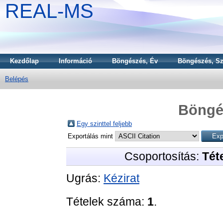
REAL-MS
Kezdőlap
Információ
Böngészés, Év
Böngészés, Sz
Belépés
Böngé
Egy szinttel feljebb
Exportálás mint
Csoportosítás:
Téte
Ugrás:
Kézirat
Tételek száma:
1
.