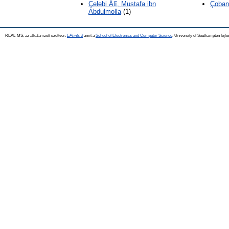
Çelebi Âlî, Mustafa ibn
Çobanz
Abdulmolla
(1)
REAL-MS, az alkalamzott szoftver:
EPrints 3
amit a
School of Electronics and Computer Science
, University of Southampton fejle