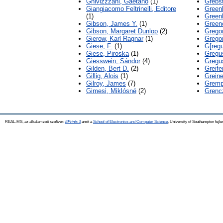
Ghivizzzani, Gaetano
(1)
Grebst
Giangiacomo Feltrinelli, Editore
Greenb
(1)
Greenb
Gibson, James Y.
(1)
Green
Gibson, Margaret Dunlop
(2)
Gregor
Gierow, Karl Ragnar
(1)
Grego
Giese, F.
(1)
G[regu
Giese, Piroska
(1)
Gregu
Giesswein, Sándor
(4)
Gregu
Gilden, Bert D.
(2)
Greife
Gillig, Alois
(1)
Greine
Gilroy, James
(7)
Gremp
Gimesi, Miklósné
(2)
Grenc
REAL-MS, az alkalamzott szoftver:
EPrints 3
amit a
School of Electronics and Computer Science
, University of Southampton fejle