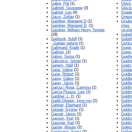
Gábor, Pál
(1)
Glück,
Gabrieli, Giuseppe
(3)
Glück
Gabriel, Leo
(4)
Gnade
Gácsi, Zoltán
(1)
Gneuss
Gairdner, Margaret D
(1)
Gnubs
Gairdner, Margaret D.
(1)
shes,
Gairdner, William Henry Temple
ye-sh
(19)
Gobeil
Gajdosik, Adolf
(1)
Göböl
, Galdan gelüng
(1)
Goćko
Gallimard, Kiadó
(1)
Goeje
Galliner,
(1)
Goeje
Gálosi, Soma
(1)
Goethe
Gálszécsi, István
(1)
Goette
Ganem, Halil
(1)
Goetz,
Garai, Gábor
(1)
Golda
Garai, Róbert
(1)
Goldbe
Garay, Gábor
(1)
Goldbe
Garay, János
(1)
Goldf
Garcia i Roga, Carmina
(1)
Göldli
Garcia Peraza, Luis
(1)
Goldm
Gardner, L. H.
(1)
Goldm
Garlik-Oloppo, Irma von
(2)
Goldm
Gärtner, Eberhard
(1)
Goldsc
Gáspár, György
(1)
Goldzi
Gáspár, János
(1)
Goldzi
Gassen, Kurt
(1)
Goldzi
Gassner, Karl
(1)
Goldzi
Gaster, Moses
(2)
Goles
Gastmann, Soma
(2)
Gollan