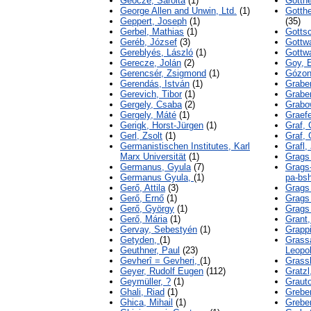
Geőcze, Sarolta
(1)
Gotthe
George Allen and Unwin, Ltd.
(1)
Gotthe
Geppert, Joseph
(1)
(35)
Gerbel, Mathias
(1)
Gottsc
Geréb, József
(3)
Gottwa
Gereblyés, László
(1)
Gottwa
Gerecze, Jolán
(2)
Goy, E
Gerencsér, Zsigmond
(1)
Gózon
Gerendás, István
(1)
Grabe
Gerevich, Tibor
(1)
Graber
Gergely, Csaba
(2)
Grabo
Gergely, Máté
(1)
Graefe
Gerigk, Horst-Jürgen
(1)
Graf, 
Gerl, Zsolt
(1)
Graf,
Germanistischen Institutes, Karl
Grafl
Marx Universität
(1)
Grags
Germanus, Gyula
(7)
Grags
Germanus Gyula,
(1)
pa-bs
Gerő, Attila
(3)
Grags
Gerő, Ernő
(1)
Grags
Gerő, György
(1)
Grags
Gerő, Mária
(1)
Grant,
Gervay, Sebestyén
(1)
Grappi
Getyden,
(1)
Grassa
Geuthner, Paul
(23)
Leopo
Gevherî = Gevheri,
(1)
Grassh
Geyer, Rudolf Eugen
(112)
Gratzl
Geymüller, ?
(1)
Grauto
Ghali, Riad
(1)
Grebe
Ghica, Mihail
(1)
Grebe