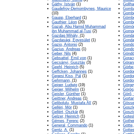
Gáthy, István
(1)
Gollha
Gaudefroy-Demombynes, Maurice
Gombá
(10)
Gombo
Gaupp, Eberhard
(1)
Gömbö
Gauthier, Léon
(20)
Gombo
Gazali, Abu Hamid Muhammad
Gömör
ibn Muhammad al-Tusi
(2)
Gompe
Gazdag Mihály,
(1)
Gonda
Gazdasági, Egyesület
(1)
Gonda
Gazio, Antonio
(2)
Gondol
Gazius, Andreas
(1)
Gondo
Geber, Nils
(4)
Göndö
Gebsattel, Emil von
(1)
Goracu
Gecsányi, Gusztáv
(3)
Göran
Geehl, Heinrich
(5)
Görbe
Geffcken, Johannes
(1)
Gordo
Gegesi Kiss, Pál
(1)
Gordo
Gehrmann,
(1)
Gordo
Geiger, Ludwig
(19)
Görgey
Geiger, Wilhelm
(1)
Görög
Geisler, Günther
(1)
Görő,
Geittner, Andreas
(1)
Gortar
Gelibolulu, Mustafa Âlî
(2)
Gössel
Gelléri, Mór
(1)
Goszle
Gellért, Oszkár
(5)
Goszt
Gelzer, Heinrich
(1)
Gotes
Gémes, Ferenc
(2)
Gothei
General, Commando
(1)
Götte,
Gentz, A.
(1)
Gotte