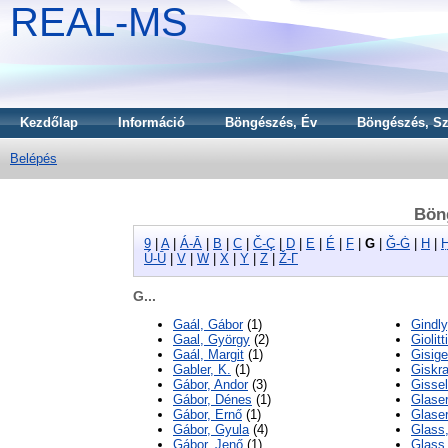
REAL-MS
Kezdőlap
Információ
Böngészés, Év
Böngészés, Sz
Belépés
Bön
9
|
A
|
Á-Ā
|
B
|
C
|
Č-Ç
|
D
|
E
|
É
|
F
|
G
|
Ğ-Ġ
|
H
|
Ú-Ū
|
V
|
W
|
X
|
Y
|
Z
|
Ž-Γ
G...
Gaál, Gábor
(1)
Gindly
Gaal, György
(2)
Giolitt
Gaál, Margit
(1)
Gisige
Gabler, K.
(1)
Giskra
Gábor, Andor
(3)
Gissel
Gábor, Dénes
(1)
Glaser
Gábor, Ernő
(1)
Glase
Gábor, Gyula
(4)
Glass,
Gábor, Jenő
(1)
Glass,