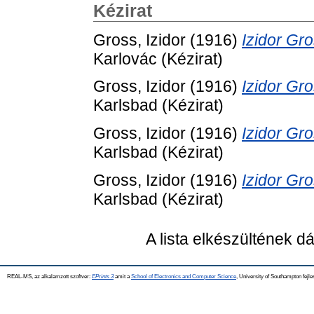
Kézirat
Gross, Izidor
(1916)
Izidor Gro
Karlovác (Kézirat)
Gross, Izidor
(1916)
Izidor Gro
Karlsbad (Kézirat)
Gross, Izidor
(1916)
Izidor Gro
Karlsbad (Kézirat)
Gross, Izidor
(1916)
Izidor Gro
Karlsbad (Kézirat)
A lista elkészültének 
REAL-MS, az alkalamzott szoftver:
EPrints 3
amit a
School of Electronics and Computer Science
, University of Southampton fejle