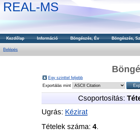
REAL-MS
Kezdőlap
Információ
Böngészés, Év
Böngészés, Sz
Belépés
Böngé
Egy szinttel feljebb
Exportálás mint
Csoportosítás:
Téte
Ugrás:
Kézirat
Tételek száma:
4
.