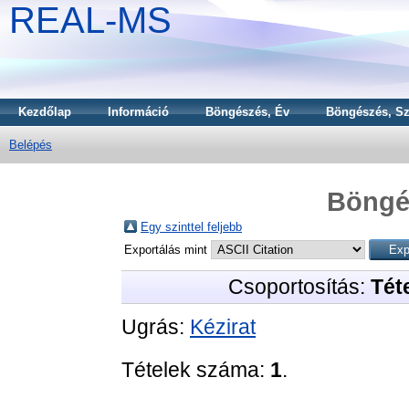
REAL-MS
Kezdőlap
Információ
Böngészés, Év
Böngészés, Sz
Belépés
Böngé
Egy szinttel feljebb
Exportálás mint
Csoportosítás:
Téte
Ugrás:
Kézirat
Tételek száma:
1
.