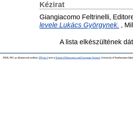
Kézirat
Giangiacomo Feltrinelli, Editor
levele Lukács Györgynek.
, Mi
A lista elkészültének d
REAL-MS, az alkalamzott szoftver:
EPrints 3
amit a
School of Electronics and Computer Science
, University of Southampton fejle