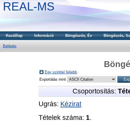
REAL-MS
Kezdőlap
Információ
Böngészés, Év
Böngészés, Sz
Belépés
Böngé
Egy szinttel feljebb
Exportálás mint
Csoportosítás:
Téte
Ugrás:
Kézirat
Tételek száma:
1
.