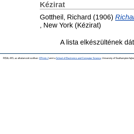
Kézirat
Gottheil, Richard
(1906)
Richar
, New York (Kézirat)
A lista elkészültének d
REAL-MS, az alkalamzott szoftver:
EPrints 3
amit a
School of Electronics and Computer Science
, University of Southampton fejle