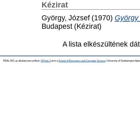
Kézirat
György, József
(1970)
György 
Budapest (Kézirat)
A lista elkészültének d
REAL-MS, az alkalamzott szoftver:
EPrints 3
amit a
School of Electronics and Computer Science
, University of Southampton fejle