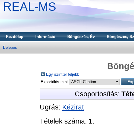
REAL-MS
Kezdőlap
Információ
Böngészés, Év
Böngészés, Sz
Belépés
Böngé
Egy szinttel feljebb
Exportálás mint
Csoportosítás:
Téte
Ugrás:
Kézirat
Tételek száma:
1
.