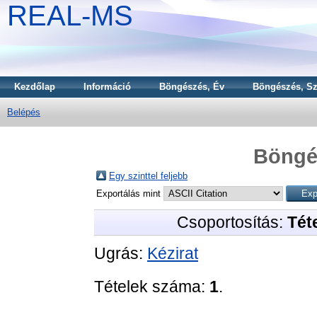
REAL-MS
Kezdőlap
Információ
Böngészés, Év
Böngészés, Sz
Belépés
Böngé
Egy szinttel feljebb
Exportálás mint
Csoportosítás:
Téte
Ugrás:
Kézirat
Tételek száma:
1
.