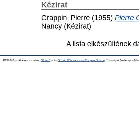
Kézirat
Grappin, Pierre
(1955)
Pierre 
Nancy (Kézirat)
A lista elkészültének 
REAL-MS, az alkalamzott szoftver:
EPrints 3
amit a
School of Electronics and Computer Science
, University of Southampton fejle