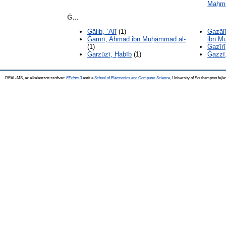
Maḥmū
Ġ...
Ġālib, `Alī
(1)
Ġazāl
Ġamrī, Aḥmad ibn Muḥammad al-
ibn M
(1)
Ġazīrī
Ġarzūzī, Ḥabīb
(1)
Ġazzī,
REAL-MS, az alkalamzott szoftver:
EPrints 3
amit a
School of Electronics and Computer Science
, University of Southampton fejle