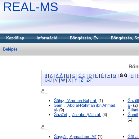
REAL-MS
Kezdőlap
Információ
Böngészés, Év
Böngészés, Sz
Belépés
Bön
9
|
A
|
Á-Ā
|
B
|
C
|
Č-Ç
|
D
|
E
|
É
|
F
|
G
|
Ğ-Ġ
|
H
|
Ú-Ū
|
V
|
W
|
X
|
Y
|
Z
|
Ž-Γ
Ğ...
Ğāḥiẓ, `Amr ibn Baḥr al-
(1)
Ğazūl
Ğāmī, `Abd al-Raḥmān ibn Aḥmad
al-
(2)
al-
(9)
Ğīlānī
Ğazā'irī, Ṭāhir ibn Ṣāliḥ al-
(4)
Ğundī,
(1)
Ǧ...
Ǧaṣṣāṣ, Aḥmad ibn `Alī
(1)
Ǧīlī a