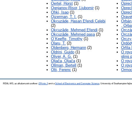
Oertel, Horst
(1)
Oprech
Ognjanov-Risor, Ljubomir
(1)
Oprec
Ohki, Isao
(1)
Oprech
Ojzerman, T. I.
(1)
Orave
Okçuzāde, Ḥasan Efendi Çelebi
Orbán
(2)
, Orba
Okçuzâde, Mehmed Efendi
(1)
Orczá
Okçuzâde, Mehmed paşa
(2)
Orczán
O`Keeffe, Timothy
(1)
Orczy
Olaru, T.
(2)
Ordód
Oldenberg, Hermann
(2)
Orfila
Oldrini, Guido
(1)
O rgy
Oliver, A. G.
(1)
gling 
Oljača, Oljača
(1)
O rgy
Ollman, Bertell
(1)
O rgy
Olti, Ferenc
(1)
Ormod
REAL-MS, az alkalamzott szoftver:
EPrints 3
amit a
School of Electronics and Computer Science
, University of Southampton fejle