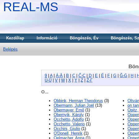
REAL-MS
Kezdőlap
Információ
Böngészés, Év
Böngészés, Sz
Belépés
Bön
9
|
A
|
Á-Ā
|
B
|
C
|
Č-Ç
|
D
|
E
|
É
|
F
|
G
|
Ğ-Ġ
|
H
|
Ú-Ū
|
V
|
W
|
X
|
Y
|
Z
|
Ž-Γ
O...
Obbink, Herman Theodorus
(3)
Oltvá
Obermann, Julian Joël
(13)
on ta
Obermayer, Ernő
(1)
Opitz,
Obernyik, Károly
(1)
Oppen
Occhetto, Adolfo
(1)
Oppen
Occhetto, Valerio
(1)
Oppen
Occhini, Giulio
(1)
Oppen
O'Donell, Henrik
(1)
Opper
Oelmacher, Anna
(1)
Opper