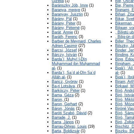
Gizella
(1)
Bie, Oscar
Baránszky Jób, Imre
(1)
Bie, Pierre
Baranya, megye
(1)
Bignami, E
Baranyay, Jusztin
(1)
Bihari, Zita
Bárány, Pál
(1)
Bikar, Svet
Bárány, Péter
(1)
Bikerman, 
Bárány, Péterné
(1)
Bilguer, vo
Barát, Annie
(1)
, Biligtü u
Baráth, Ferenc
(3)
, Bilig-ün d
Barbier de Meynard, Charles
Biller, The
Adrien Casimir
(27)
Bilszky, J
Barcsi, József
(4)
Binder, Je
Bárczy, István
(1)
Binding, Ka
Barda`ī, Muḥyī l-Dīn
Bing, Edo
Muḥammad ibn Muḥammad
Bingham, 
al-
(1)
Biqāʽī, ʽA
Barda`ī, Sa`d al-Dīn Sa`d
al-
(1)
Allāh al-
(1)
Biqā`ī, Ibr
Baricz, György
(1)
Biram, Art
Ba-ri Lotsāva,
(1)
Birkawī, M
Barkóczy, Péter
(1)
Bíró, Andr
Barna, Géza
(2)
Biró, Istvá
Baron,
(1)
Bíró, Mikl
Baron, Gerhart
(2)
Bíró, Móz
Báron, Jónás
(1)
Biróné Vasv
Baróti Szabó, Dávid
(2)
Bíró, Sám
Barrade, J.
(1)
Bíró, Tam
Barra, János
(1)
Biró, Zoltá
Barrau-Dihigo, Louis
(19)
Bischitz, 
Barta, Boldizsár
(1)
Biszku, Bé