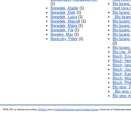
(1)
Blo bzang 
Benedek, Aladár
(1)
med rgya 
Benedek, Elek
(1)
Blo bzang 
Benedek, Lujza
(1)
, Blo bzang
Benedek, Marcell
(1)
Blo bzang 
Benedek, Mária
(1)
Blo bzang 
Benedek, Pál
(1)
Blo-bzang
Beneke, Max
(1)
Blo bzang
Beniczky, Péter
(1)
Blo bzang 
(2)
Blo bzang 
Blo che,
(1
Bloch, Ern
Bloch, Hen
Bloch, Ign
Bloch, Jo
Bloch, Kar
Bloch, Mó
Bloch, Phil
Blo gros,
(
, Blo gros
Blo gros r
REAL-MS, az alkalamzott szoftver:
EPrints 3
amit a
School of Electronics and Computer Science
, University of Southampton fejle