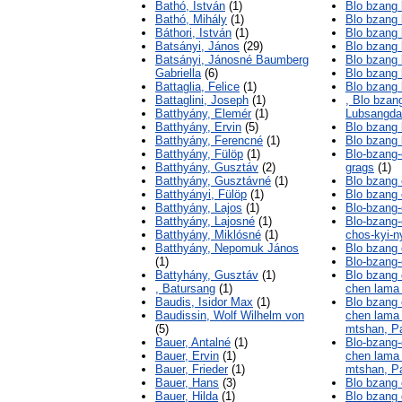
Bathó, István
(1)
Blo bzang 
Bathó, Mihály
(1)
Blo bzang 
Báthori, István
(1)
Blo bzang 
Batsányi, János
(29)
Blo bzang 
Batsányi, Jánosné Baumberg
Blo bzang 
Gabriella
(6)
Blo bzang 
Battaglia, Felice
(1)
Blo bzang 
Battaglini, Joseph
(1)
, Blo bzan
Batthyány, Elemér
(1)
Lubsangda
Batthyány, Ervin
(5)
Blo bzang 
Batthyány, Ferencné
(1)
Blo bzang 
Batthyány, Fülöp
(1)
Blo-bzang-
Batthyány, Gusztáv
(2)
grags
(1)
Batthyány, Gusztávné
(1)
Blo bzang
Batthyányi, Fülöp
(1)
Blo bzang 
Batthyány, Lajos
(1)
Blo-bzang-
Batthyány, Lajosné
(1)
Blo-bzang-
Batthyány, Miklósné
(1)
chos-kyi-n
Batthyány, Nepomuk János
Blo bzang 
(1)
Blo-bzang-
Battyhány, Gusztáv
(1)
Blo bzang 
, Batursang
(1)
chen lama
Baudis, Isidor Max
(1)
Blo bzang 
Baudissin, Wolf Wilhelm von
chen lama 
(5)
mtshan, P
Bauer, Antalné
(1)
Blo-bzang-
Bauer, Ervin
(1)
chen lama 
Bauer, Frieder
(1)
mtshan, P
Bauer, Hans
(3)
Blo bzang 
Bauer, Hilda
(1)
Blo bzang 