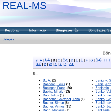
REAL-MS
Kezdőlap
Információ
Böngészés, Év
Böngészés, Sz
Belépés
Bön
9
|
A
|
Á-Ā
|
B
|
C
|
Č-Ç
|
D
|
E
|
É
|
F
|
G
|
Ğ-Ġ
|
H
|
Ú-Ū
|
V
|
W
|
X
|
Y
|
Z
|
Ž-Γ
B...
B., A.
(2)
Benigny, G
Baabdati, Louis
(1)
Benis, Art
Babinger, Franz
(56)
Benjámin, 
Babits, Mihály
(13)
Benke, Val
Bab, Julius
(1)
Benkő, Fe
Bacherné Goldziher, Ilona
(1)
Benkő, Gy
Bacher, Simon
(8)
Benkő, Ist
Bacher, Vilmos
(13)
Benkő, Jó
Bach, Monique
(1)
Benlizade