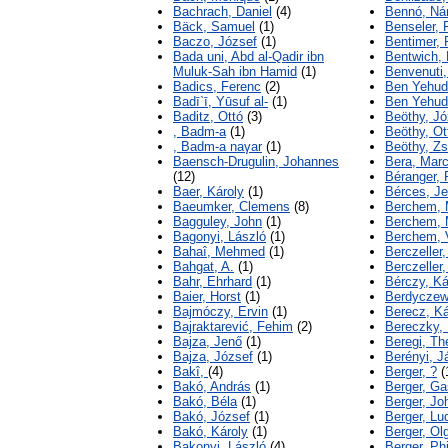
Bachrach, Daniel
(4)
Bennó, Ná
Bäck, Samuel
(1)
Benseler, 
Baczo, József
(1)
Bentimer, 
Bada uni, Abd al-Qadir ibn
Bentwich,
Muluk-Sah ibn Hamid
(1)
Benvenuti,
Badics, Ferenc
(2)
Ben Yehuda
Badī`ī, Yūsuf al-
(1)
Ben Yehud
Baditz, Ottó
(3)
Beöthy, Jó
, Badm-a
(1)
Beöthy, Ot
, Badm-a naγar
(1)
Beöthy, Zs
Baensch-Drugulin, Johannes
Bera, Mar
(12)
Béranger, 
Baer, Károly
(1)
Bérces, J
Baeumker, Clemens
(8)
Berchem, 
Bagguley, John
(1)
Berchem,
Bagonyi, László
(1)
Berchem, V
Bahaî, Mehmed
(1)
Berczeller
Bahgat, A.
(1)
Berczeller,
Bahr, Ehrhard
(1)
Bérczy, Ká
Baier, Horst
(1)
Berdyczew
Bajmóczy, Ervin
(1)
Berecz, Ká
Bajraktarević, Fehim
(2)
Bereczky,
Bajza, Jenő
(1)
Beregi, Th
Bajza, József
(1)
Berényi, J
Bakî,
(4)
Berger, ?
(
Bakó, András
(1)
Berger, Ga
Bakó, Béla
(1)
Berger, Jo
Bakó, József
(1)
Berger, Lu
Bakó, Károly
(1)
Berger, Ol
Bakonyi, László
(4)
Berger, Phi