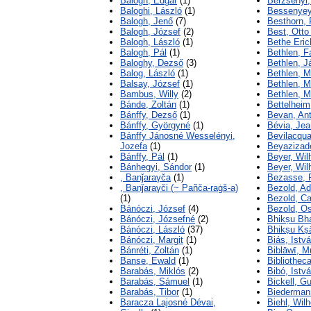
Balogh, Edgár
(1)
Berzsenyi,
Baloghi, László
(1)
Bessenyey
Balogh, Jenő
(7)
Besthorn,
Balogh, József
(2)
Best, Otto
Balogh, László
(1)
Bethe Eri
Balogh, Pál
(1)
Bethlen, F
Baloghy, Dezső
(3)
Bethlen, J
Balog, László
(1)
Bethlen, M
Balsay, József
(1)
Bethlen, Mi
Bambus, Willy
(2)
Bethlen, M
Bánde, Zoltán
(1)
Bettelheim
Bánffy, Dezső
(1)
Bevan, An
Bánffy, Györgyné
(1)
Bévia, Jea
Bánffy Jánosné Wesselényi,
Bevilacqua
Jozefa
(1)
Beyazizad
Bánffy, Pál
(1)
Beyer, Wil
Bánhegyi, Sándor
(1)
Beyer, Wil
, Banǰaraγča
(1)
Bezasse, 
, Banǰaraγči (~ Pañča-raġš-a)
Bezold, Ad
(1)
Bezold, Ca
Bánóczi, József
(4)
Bezold, O
Bánóczi, Józsefné
(2)
Bhikṣu Bh
Bánóczi, László
(37)
Bhikṣu Kṣ
Bánóczi, Margit
(1)
Biás, Istv
Bánréti, Zoltán
(1)
Biblāwī, M
Banse, Ewald
(1)
Bibliotheca
Barabás, Miklós
(2)
Bibó, Istv
Barabás, Sámuel
(1)
Bickell, G
Barabás, Tibor
(1)
Biederman
Baracza Lajosné Dévai,
Biehl, Wil