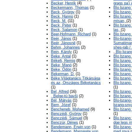
Becker, Henrik
(4)
grags pa’i 
Beckermann, Thomas
(1)
Blo bzang
Beck, György
(1)
Blo bzang 
Beck, Hanno
(1)
Blo bzang '
Beck, M.
(11)
mtsan,
(2)
Beck, Péter
(1)
Blo bzang l
Beck, Salamon
(1)
las,
(1)
Beer-Hofmann, Richard
(1)
Blo bzang
Beér, János
(1)
Blo-bzang-
Beér, Jánosné
(1)
Sumatimaṇi
Behm, Johannes
(2)
shes-rab /
Bein, Károly
(1)
, Blo bzan
Beke, Antal
(1)
Blo bzang
Békefi, Remig
(8)
Blo bzang 
Beke, Manó
(2)
Blo bzang
Beke, Ödön
(1)
Blo bzang 
Bekerman, D.
(1)
Blo bzang
Béke Világtanács Titkársága
Blo bzang 
és az, Országos Béketanács
Blo bzang 
(1)
(1)
Bel, Alfred
(16)
Blo bzang
, Belge-tü baγši
(2)
Blo bzang
Bél, Mátyás
(1)
Blo-bzang-
Bem, Józef
(1)
bzang-sny
Bencheneb, Mohamed
(9)
Blo bzang 
Benczédi, György
(1)
(1)
Benczédi, Sámuel
(3)
Blo bzang 
Benczúr, Dénes
(1)
dge legs r
Bendemann, Erwin von
(1)
Blo bzang 
Bendemann, Margarete von
med rgya 