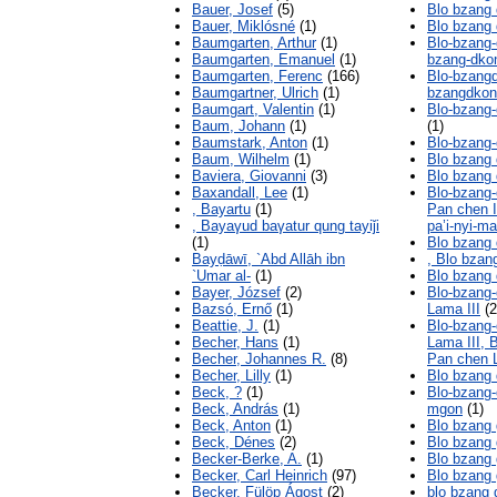
Bauer, Josef
(5)
Blo bzang 
Bauer, Miklósné
(1)
Blo bzang
Baumgarten, Arthur
(1)
Blo-bzang-
Baumgarten, Emanuel
(1)
bzang-dko
Baumgarten, Ferenc
(166)
Blo-bzangd
Baumgartner, Ulrich
(1)
bzangdkon
Baumgart, Valentin
(1)
Blo-bzang-
Baum, Johann
(1)
(1)
Baumstark, Anton
(1)
Blo-bzang-
Baum, Wilhelm
(1)
Blo bzang 
Baviera, Giovanni
(3)
Blo bzang 
Baxandall, Lee
(1)
Blo-bzang-
, Bayartu
(1)
Pan chen I
, Bayaγud baγatur qung tayiǰi
pa’i-nyi-m
(1)
Blo bzang 
Bayḍāwī, `Abd Allāh ibn
, Blo bzan
`Umar al-
(1)
Blo bzang 
Bayer, József
(2)
Blo-bzang-
Bazsó, Ernő
(1)
Lama III
(2
Beattie, J.
(1)
Blo-bzang-
Becher, Hans
(1)
Lama III, 
Becher, Johannes R.
(8)
Pan chen L
Becher, Lilly
(1)
Blo bzang
Beck, ?
(1)
Blo-bzang-
Beck, András
(1)
mgon
(1)
Beck, Anton
(1)
Blo bzang 
Beck, Dénes
(2)
Blo bzang 
Becker-Berke, A.
(1)
Blo bzang 
Becker, Carl Heinrich
(97)
Blo bzang 
Becker, Fülöp Ágost
(2)
blo bzang 