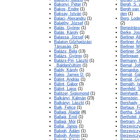
Bakonyi, Péter
(7)
Bergh, S. 
Bakos, Endre
(1)
Bergh van 
Baksay, István
(1)
den
(1)
Balaci, Alexandru
(1)
Berg, Lode
Balajthy, József
(1)
(2)
Balás, György
(1)
Bergsträss
Balás, Károly
(1)
Berke, Jo
Balassa, József
(4)
Berliner, 
Balaton Gőzhajózási
Berliner, A
Társaság,
(1)
Berliner, 
Balázs, Béla
(13)
Berliner, S
Balázs, György
(1)
Berlinguer,
Balázs-Piri, László
(1)
Bermann, 
, Baldančültüm
(1)
Bernal, J
Baldy, Károly
(1)
Bernardus,
Bales, James D.
(1)
Bernát, Gá
Bálint, András
(1)
Bernát, Gy
Bálint, Gábor
(3)
Bernáth, I
Bálint, Lajos
(1)
Bernfeld, 
Balitzer, Sigismond
(1)
Bernhardt,
Balkányi, Kálmán
(23)
Bernstein,
Balkányi, László
(1)
Bershady, 
Balk, Felice
(1)
Bertaux, F
Ballagi, Aladár
(8)
Bertha, Sá
Ballagi, Ernő
(1)
Bertholet, 
Ballagi, Mór
(1)
Bertram, J
Ballai, János
(1)
Berzeviczy
Balogh, Ádám
(1)
Berzeviczy
Balogh, Ármin
(11)
Berzeviczy