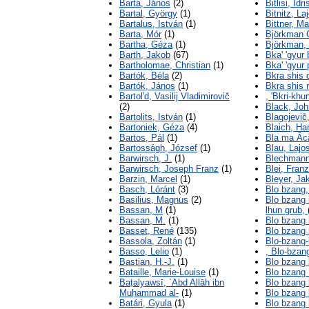
Barta, János
(2)
Bitlisi, Idri
Bartal, György
(1)
Bitnitz, La
Bartalus, István
(1)
Bittner, Ma
Barta, Mór
(1)
Björkman 
Bartha, Géza
(1)
Björkman, 
Barth, Jakob
(67)
Bka' 'gyur
Bartholomae, Christian
(1)
Bka' 'gyur
Bartók, Béla
(2)
Bkra shis 
Bartók, János
(1)
Bkra shis 
Bartol'd, Vasilij Vladimirovič
, 'Bkri-khu
(2)
Black, Joh
Bartolits, István
(1)
Blagojevič
Bartoniek, Géza
(4)
Blaich, Ha
Bartos, Pál
(1)
Bla ma Āc
Bartosságh, József
(1)
Blau, Lajo
Barwirsch, J.
(1)
Blechmann
Barwirsch, Joseph Franz
(1)
Blei, Franz
Barzin, Marcel
(1)
Bleyer, Ja
Basch, Lóránt
(3)
Blo bzang
Basilius, Magnus
(2)
Blo bzang 
Bassan, M
(1)
lhun grub,
Bassan, M.
(1)
Blo bzang
Basset, René
(135)
Blo bzang
Bassola, Zoltán
(1)
Blo-bzang
Basso, Lelio
(1)
, Blo-bzan
Bastian, H.-J.
(1)
Blo bzang 
Bataille, Marie-Louise
(1)
Blo bzang 
Baṭalyawsī, `Abd Allāh ibn
Blo bzang 
Muḥammad al-
(1)
Blo bzang 
Batári, Gyula
(1)
Blo bzang 