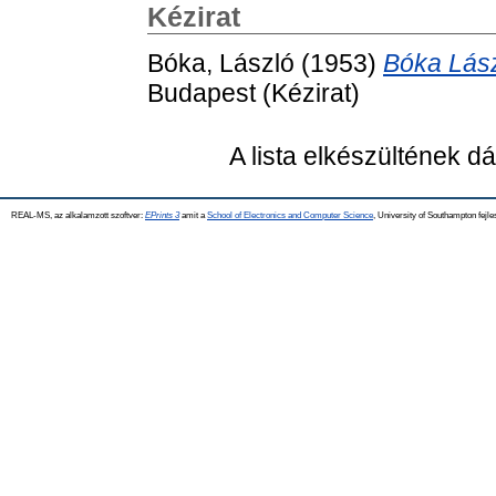
Kézirat
Bóka, László
(1953)
Bóka Lász
Budapest (Kézirat)
A lista elkészültének 
REAL-MS, az alkalamzott szoftver:
EPrints 3
amit a
School of Electronics and Computer Science
, University of Southampton fejle