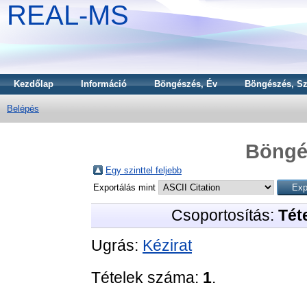
REAL-MS
Kezdőlap
Információ
Böngészés, Év
Böngészés, Sz
Belépés
Böngé
Egy szinttel feljebb
Exportálás mint
Csoportosítás:
Téte
Ugrás:
Kézirat
Tételek száma:
1
.