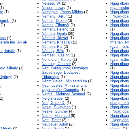
2)
Neisser, W.
(1)
Ngag dbang
(1)
Nelson, Lowry
(1)
rgya mtsh
ad
(1)
Nemegyei, János Miklós
(1)
Ngag dbang
Neményi, Artúr
(1)
, Ngag-dba
 sgrub,
(1)
Nemes, Dezső
(3)
Ngag dbang
(1)
Nemes, Tihamér
(1)
Ngag dbang 
)
Németh, Ferenc
(1)
(1)
Németh, Gyula
(20)
Ngag dbang
ions
(1)
Németh, József
(1)
Ngag-dbang
ṭafā ibn `Alī al-
Németh, Krisztián
(1)
mtshan, Ng
Németh, Pál
(2)
rgyal-mtsh
s, István
(1)
Némety, Béla
(1)
Ngag dban
Nemzeti, Casino
(1)
Ngag dbang
Nendtvich, Károly
(1)
rgya msth
Nenning, Günther
(2)
Ngag dbang
sy, Mihály
(1)
Népi Kollégiumok Országos
(1)
Szövetsége, Budapesti
Ngag dbang
György]
(2)
Titkársága
(1)
Ngag dban
Népművelési, Minisztérium
(1)
Ngag dban
)
Népművelési Minisztérium,
Ngag dban
Ügykezelési Csoportja
(1)
Ngag dban
)
Nergisî, Mehmed Bosnavî
(2)
Ngag-dban
1)
Nergisi-zade,
(2)
Ngag-dban
Neri, Guido D.
(1)
dbang-mkh
Neşet, Süleyman
(1)
Ngag dbang
)
Neske, Günther
(4)
, Ngag dba
)
Nestle, Eberhard
(8)
Ngag dban
)
Nettl, Peter
(2)
, Ngag dba
Neubauer, Adolf
(2)
Ngag dbang
 Mihály
(1)
Neuer, Georg
(1)
phyog,
(1)