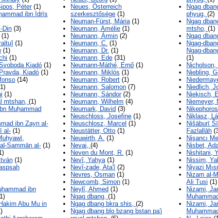
ipos, Péter
(1)
Neues, Österreich
Ngag dbang
ammad ibn Idrīs
szerkesztősége
(1)
phyug,
(2)
Neuman-Fürst, Mária
(1)
Ngag dbang
l-Din
(3)
Neumann, Amélie
(1)
mtsho,
(1)
(1)
Neumann, Ármin
(2)
Ngag dbang
raltu]
(1)
Neumann, C.
(1)
Ngag-dbang
w
(1)
Neumann, Dr.
(1)
Ngag-dbang
chi
(1)
Neumann, Ede
(31)
(1)
 Svoboda Kiadó
(1)
Neumann-Máthé, Ernő
(1)
Nicholson,
Pravda, Kiadó
(1)
Neumann, Miklós
(1)
Niebling, 
lfonso
(14)
Neumann, Robert
(1)
Niedermaye
(1)
Neumann, Salomon
(7)
Niedlich, 
i
(1)
Neumann, Sándor
(2)
Niekisch, 
l mtshan,
(1)
Neumann, Wilhelm
(4)
Niemeyer,
 ibn Muḥammad
Neumark, David
(3)
Nikephoro
Neuschloss, Josefine
(1)
Niklasz, L
ad ibn Zayn al-
Neuschlosz, Marcel
(1)
Nišāburī Šī
ī al-
(1)
Neustätter, Otto
(1)
Fazlallāh
(3
Muḥyawī,
Neuwirth, A.
(1)
Nişancı M
al-Sammān al-
(1)
Nevai,
(4)
Nisbet, Ad
1)
Neven du Mont, R.
(1)
Nishitani, 
stván
(1)
Nevî, Yahya
(1)
Nissim, Ya
taspsah
Nevî-zade, Ata'î
(2)
Niyazi Mıs
Nevres, Osman
(1)
Nizam al-M
Newcomb, Simon
(1)
Ali Tusi
(1)
Muhammad ibn
Neylî, Ahmed
(1)
Nizami, Ja
1)
Ngag dbang,
(1)
Muhammad 
 Hakim Abu Mu in
Ngag dbang bkra shis,
(2)
Nizami, Ja
)
Ngag dbang blo bzang bstan pa'i
Muhammad 