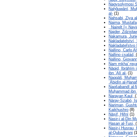
Nagysolymosi S
Naẖğuwānī, Muḥ
al-
(1)
Nahsabi, Ziya a
Naima, Mustafa
, Nairelt [= Nayi
Najder, Zdzisła
Nakamura, Juni
Nakladatelství,
Nakladateľstvo 
Nallino, Carlo A
Nallino család,
Nallino, Giovann
Nam mkha' rgya
Nāqid, Ibrāhīm
ibn `Alī al-
(1)
Naqqāš, Muḥamm
`Ābidīn al-Ḥanaf
Naqšabandī al-
Muḥammad ibn 
Narayan Kaul,
(
Náray-Szabó, I
Nariman, Gush
Kaikhushro
(8)
Nāṣif, Ḥifnī
(1)
Nasir-i al-Din 
Hasan al-Tusi,
(
Nasir-i Husrau,
al-Qubadiyani
(1