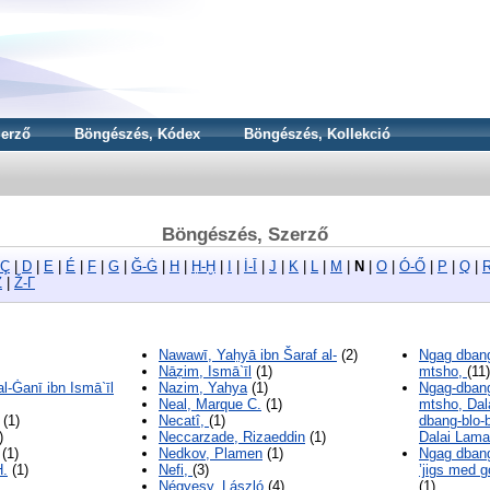
erző
Böngészés, Kódex
Böngészés, Kollekció
Böngészés, Szerző
-Ç
|
D
|
E
|
É
|
F
|
G
|
Ğ-Ġ
|
H
|
Ḥ-Ḫ
|
I
|
İ-Ī
|
J
|
K
|
L
|
M
|
N
|
O
|
Ó-Ő
|
P
|
Q
|
Z
|
Ž-Γ
Nawawī, Yaḥyā ibn Šaraf al-
(2)
Ngag dbang
Nāẓim, Ismā`īl
(1)
mtsho,
(11)
l-Ġanī ibn Ismā`īl
Nazim, Yahya
(1)
Ngag-dbang
Neal, Marque C.
(1)
mtsho, Dal
(1)
Necatî,
(1)
dbang-blo-
)
Neccarzade, Rizaeddin
(1)
Dalai Lama
(1)
Nedkov, Plamen
(1)
Ngag dbang
H.
(1)
Nefi,
(3)
’jigs med g
Négyesy, László
(4)
(1)