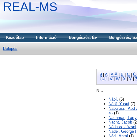
REAL-MS
Kezdőlap
Információ
Böngészés, Év
Böngészés, Sz
Belépés
9
|
A
|
Á-Ā
|
B
|
C
|
Č
Ú-Ū
|
V
|
W
|
X
|
Y
|
N...
Nâbî,
(5)
Nâbî, Yusuf
(7)
Nābulusī, `Abd a
al-
(1)
Nachman, Larry
Nacht, Jacob
(2
Nádass, József
Nadel, George 
Nádl, Antal
(1)