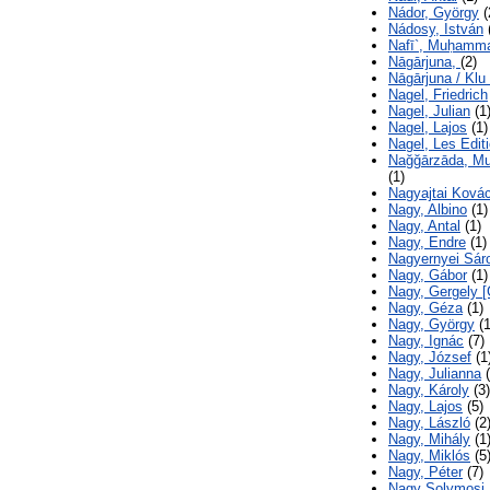
Nádor, György
(
Nádosy, István
Nafī`, Muḥamm
Nāgārjuna,
(2)
Nāgārjuna / Klu
Nagel, Friedrich
Nagel, Julian
(1
Nagel, Lajos
(1)
Nagel, Les Edit
Nağğārzāda, Muṣ
(1)
Nagyajtai Kovác
Nagy, Albino
(1)
Nagy, Antal
(1)
Nagy, Endre
(1)
Nagyernyei Sáro
Nagy, Gábor
(1)
Nagy, Gergely [
Nagy, Géza
(1)
Nagy, György
(1
Nagy, Ignác
(7)
Nagy, József
(1
Nagy, Julianna
(
Nagy, Károly
(3)
Nagy, Lajos
(5)
Nagy, László
(2
Nagy, Mihály
(1
Nagy, Miklós
(5
Nagy, Péter
(7)
Nagy Solymosi,