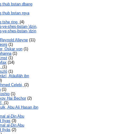
 thub bstan dbang
 thub bstan rgya
 tshe ring,
(4)
-ye-shes-bstan-’dzin,
-ye-shes-bstan-’dzin
 Reynold Alleyne
(11)
Georg
(1)
r, Oskar von
(1)
Johanna
(1)
Ernst
(1)
 Max
(14)
s,
(1)
ászló
(1)
rāzī, Atāullāh ibn
)
ehmed Çelebi,
(2)
a
(1)
Yoshio
(1)
kov Hai Bechor
(2)
rî,
(1)
ulk, Abu Ali Hasan ibn
mal al-Din Abu
Ilyas
(3)
mal al-Din Abu
Ilyās
(2)