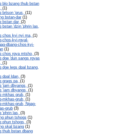
 blo bzang thub bstan
o,
(1)
 brtson 'grus,
(11)
ng bstan-dar
(1)
 bstan dar,
(2)
bstan 'dzin 'phrin las,
 chos kyi nyi ma,
(1)
-chos-kyi-rgyal-
ag-dbang-chos-kyi-
an
(1)
g chos rgya mtsho,
(3)
 dge 'dun sangs rgyas
o,
(1)
 dge legs dpal bzang,
 dpal ldan,
(3)
g grags pa,
(1)
g 'jam dbyangs,
(1)
g ’jam dbyangs,
(1)
g mkhas grub,
(1)
g-mkhas-grub,
(1)
g-mkhas-grub, Ngag-
as-grub
(3)
 'phrin las,
(3)
ng phun tshogs
(1)
g phun tshogs,
(3)
ng skal bzang
(1)
 thub bstan dbang