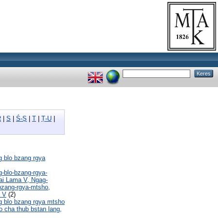
R
|
S
|
Ś-Ṣ
|
T
|
Ṭ-U
|
 blo bzang rgya
-blo-bzang-rgya-
ai Lama V, Ngag-
bzang-rgya-mtsho,
 V
(2)
 blo bzang rgya mtsho
o cha thub bstan lang,