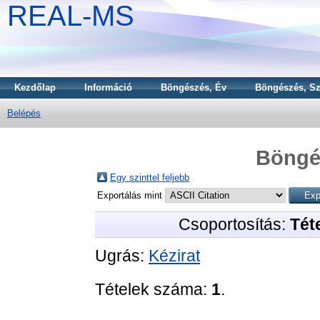
REAL-MS
Kezdőlap
Információ
Böngészés, Év
Böngészés, Sz
Belépés
Böngé
Egy szinttel feljebb
Exportálás mint
Csoportosítás:
Téte
Ugrás:
Kézirat
Tételek száma:
1
.