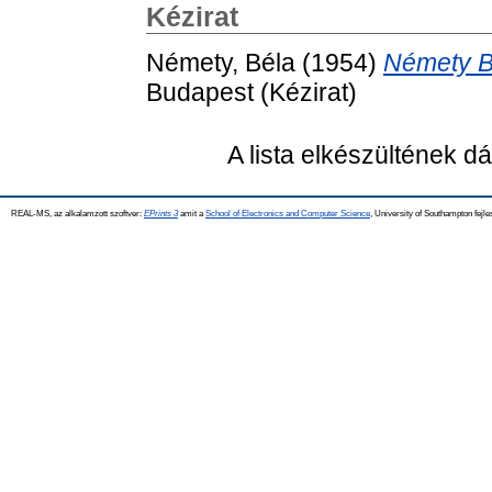
Kézirat
Némety, Béla
(1954)
Némety B
Budapest (Kézirat)
A lista elkészültének 
REAL-MS, az alkalamzott szoftver:
EPrints 3
amit a
School of Electronics and Computer Science
, University of Southampton fejle