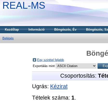
REAL-MS
Kezdőlap
Információ
Böngészés, Év
Böngészés, Sz
Belépés
Böngé
Egy szinttel feljebb
Exportálás mint
Csoportosítás:
Téte
Ugrás:
Kézirat
Tételek száma:
1
.