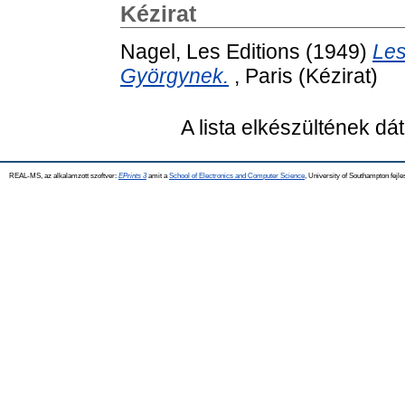
Kézirat
Nagel, Les Editions
(1949)
Les
Györgynek.
, Paris (Kézirat)
A lista elkészültének d
REAL-MS, az alkalamzott szoftver:
EPrints 3
amit a
School of Electronics and Computer Science
, University of Southampton fejle