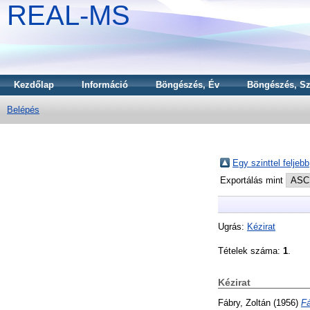
REAL-MS
Kezdőlap
Információ
Böngészés, Év
Böngészés, Sz
Belépés
Egy szinttel feljebb
Exportálás mint
Ugrás:
Kézirat
Tételek száma:
1
.
Kézirat
Fábry, Zoltán
(1956)
Fá