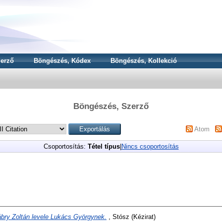
erző
Böngészés, Kódex
Böngészés, Kollekció
Böngészés, Szerző
Atom
Csoportosítás:
Tétel típus
|
Nincs csoportosítás
bry Zoltán levele Lukács Györgynek.
, Stósz (Kézirat)