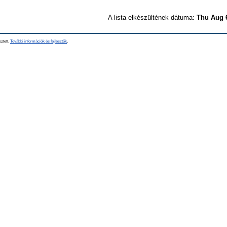
A lista elkészültének dátuma:
Thu Aug 
sztett.
További információk és fejlesztők
.