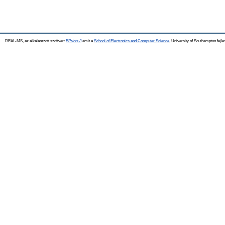
REAL-MS, az alkalamzott szoftver:
EPrints 3
amit a
School of Electronics and Computer Science
, University of Southampton fejle