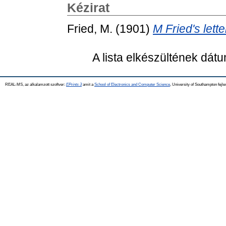
Kézirat
Fried, M.
(1901)
M Fried's lett
A lista elkészültének dát
REAL-MS, az alkalamzott szoftver:
EPrints 3
amit a
School of Electronics and Computer Science
, University of Southampton fejle