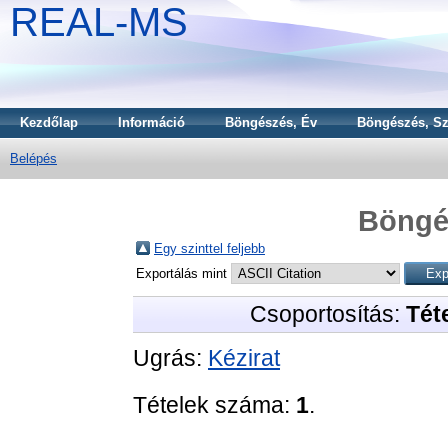
REAL-MS
Kezdőlap
Információ
Böngészés, Év
Böngészés, Sz
Belépés
Böngé
Egy szinttel feljebb
Exportálás mint
Csoportosítás:
Téte
Ugrás:
Kézirat
Tételek száma:
1
.