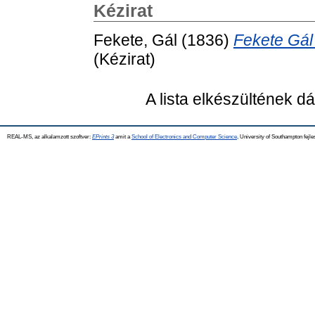
Kézirat
Fekete, Gál
(1836)
Fekete Gál
(Kézirat)
A lista elkészültének 
REAL-MS, az alkalamzott szoftver:
EPrints 3
amit a
School of Electronics and Computer Science
, University of Southampton fejle