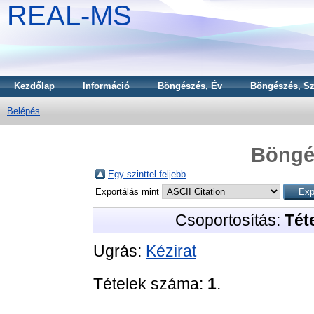
REAL-MS
Kezdőlap
Információ
Böngészés, Év
Böngészés, Sz
Belépés
Böngé
Egy szinttel feljebb
Exportálás mint
Csoportosítás:
Téte
Ugrás:
Kézirat
Tételek száma:
1
.