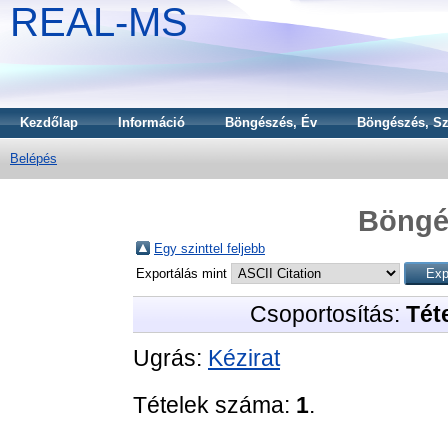
REAL-MS
Kezdőlap
Információ
Böngészés, Év
Böngészés, Sz
Belépés
Böngé
Egy szinttel feljebb
Exportálás mint
Csoportosítás:
Téte
Ugrás:
Kézirat
Tételek száma:
1
.