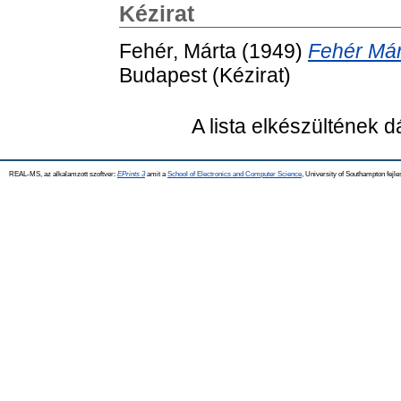
Kézirat
Fehér, Márta
(1949)
Fehér Már
Budapest (Kézirat)
A lista elkészültének 
REAL-MS, az alkalamzott szoftver:
EPrints 3
amit a
School of Electronics and Computer Science
, University of Southampton fejle