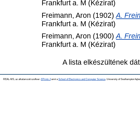
Frankfurt a. M (Kézirat)
Freimann, Aron
(1902)
A. Frei
Frankfurt a. M (Kézirat)
Freimann, Aron
(1900)
A. Frei
Frankfurt a. M (Kézirat)
A lista elkészültének d
REAL-MS, az alkalamzott szoftver:
EPrints 3
amit a
School of Electronics and Computer Science
, University of Southampton fejle