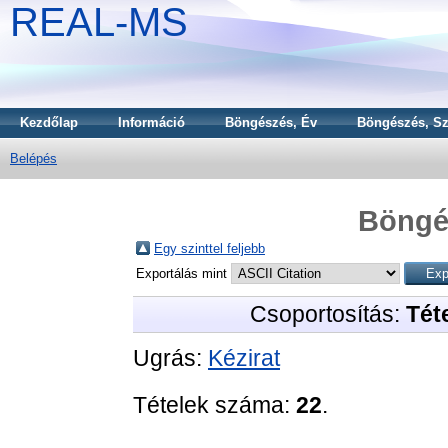
REAL-MS
Kezdőlap
Információ
Böngészés, Év
Böngészés, Sz
Belépés
Böngé
Egy szinttel feljebb
Exportálás mint
Csoportosítás:
Téte
Ugrás:
Kézirat
Tételek száma:
22
.