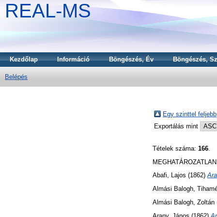
REAL-MS
Kezdőlap
Információ
Böngészés, Év
Böngészés, Sz
Belépés
Egy szinttel feljebb
Exportálás mint
Tételek száma:
166
.
MEGHATÁROZATLAN 
Abafi, Lajos
(1862)
Ara
Almási Balogh, Tihamé
Almási Balogh, Zoltán
Arany, János
(1862)
Ar