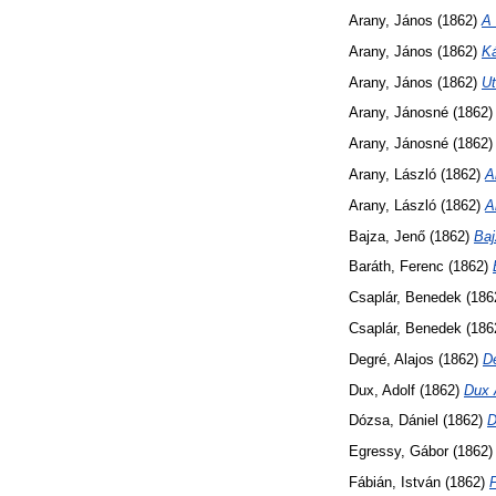
Arany, János
(1862)
A 
Arany, János
(1862)
Ká
Arany, János
(1862)
Ut
Arany, Jánosné
(1862
Arany, Jánosné
(1862
Arany, László
(1862)
A
Arany, László
(1862)
A
Bajza, Jenő
(1862)
Baj
Baráth, Ferenc
(1862)
Csaplár, Benedek
(186
Csaplár, Benedek
(186
Degré, Alajos
(1862)
D
Dux, Adolf
(1862)
Dux 
Dózsa, Dániel
(1862)
D
Egressy, Gábor
(1862
Fábián, István
(1862)