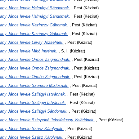
any János levele Halmágyi Sándornak.
, Pest (Kézirat)
any János levele Halmágyi Sándornak.
, Pest (Kézirat)
any János levele Kazinczy Gábornak.
, Pest (Kézirat)
any János levele Kazinczy Gábornak.
, Pest (Kézirat)
any János levele Lévay Józsefnek.
, Pest (Kézirat)
any János levele Mikó Imrének.
, S. l. (Kézirat)
any János levele Ormós Zsigmondnak.
, Pest (Kézirat)
any János levele Ormós Zsigmondnak.
, Pest (Kézirat)
any János levele Ormós Zsigmondnak.
, Pest (Kézirat)
any János levele Szemere Miklósnak.
, Pest (Kézirat)
any János levele Szilágyi Istvánnak.
, Pest (Kézirat)
any János levele Szilágyi Istvánnak.
, Pest (Kézirat)
any János levele Szilágyi Sándornak.
, Pest (Kézirat)
any János levele Szinyeiné Jekelfalussy Valériának.
, Pest (Kézirat)
any János levele Szász Károlynak.
, Pest (Kézirat)
any János levele Szász Károlynak.
, Pest (Kézirat)