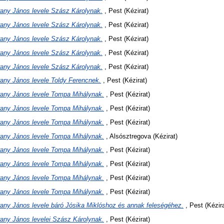
any János levele Szász Károlynak.
, Pest (Kézirat)
any János levele Szász Károlynak.
, Pest (Kézirat)
any János levele Szász Károlynak.
, Pest (Kézirat)
any János levele Szász Károlynak.
, Pest (Kézirat)
any János levele Szász Károlynak.
, Pest (Kézirat)
any János levele Toldy Ferencnek.
, Pest (Kézirat)
any János levele Tompa Mihálynak.
, Pest (Kézirat)
any János levele Tompa Mihálynak.
, Pest (Kézirat)
any János levele Tompa Mihálynak.
, Pest (Kézirat)
any János levele Tompa Mihálynak.
, Alsósztregova (Kézirat)
any János levele Tompa Mihálynak.
, Pest (Kézirat)
any János levele Tompa Mihálynak.
, Pest (Kézirat)
any János levele Tompa Mihálynak.
, Pest (Kézirat)
any János levele Tompa Mihálynak.
, Pest (Kézirat)
any János levele báró Jósika Miklóshoz és annak feleségéhez.
, Pest (Kézira
any János levelei Szász Károlynak.
, Pest (Kézirat)