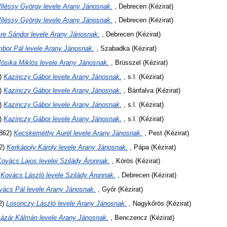
Illéssy György levele Arany Jánosnak.
, Debrecen (Kézirat)
Illéssy György levele Arany Jánosnak.
, Debrecen (Kézirat)
re Sándor levele Arany Jánosnak.
, Debrecen (Kézirat)
bor Pál levele Arany Jánosnak.
, Szabadka (Kézirat)
Jósika Miklós levele Arany Jánosnak.
, Brüsszel (Kézirat)
)
Kazinczy Gábor levele Arany Jánosnak.
, s.l. (Kézirat)
)
Kazinczy Gábor levele Arany Jánosnak.
, Bánfalva (Kézirat)
)
Kazinczy Gábor levele Arany Jánosnak.
, s.l. (Kézirat)
)
Kazinczy Gábor levele Arany Jánosnak.
, s.l. (Kézirat)
862)
Kecskeméthy Aurél levele Arany Jánosnak.
, Pest (Kézirat)
2)
Kerkápoly Károly levele Arany Jánosnak.
, Pápa (Kézirat)
Kovács Lajos levelei Szilády Áronnak.
, Körös (Kézirat)
)
Kovács László levele Szilády Áronnak.
, Debrecen (Kézirat)
vács Pál levele Arany Jánosnak.
, Győr (Kézirat)
2)
Losonczy László levele Arany Jánosnak.
, Nagykőrös (Kézirat)
Lázár Kálmán levele Arany Jánosnak.
, Benczencz (Kézirat)