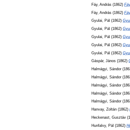
Fáy, András
(1862)
Fáy
Fáy, András
(1862)
Fáy
Gyulai, Pál
(1862)
Gyul
Gyulai, Pál
(1862)
Gyul
Gyulai, Pál
(1862)
Gyul
Gyulai, Pál
(1862)
Gyul
Gyulai, Pál
(1862)
Gyul
Gáspár, János
(1862)
Halmágyi, Sándor
(186
Halmágyi, Sándor
(186
Halmágyi, Sándor
(186
Halmágyi, Sándor
(186
Halmágyi, Sándor
(186
Hanvay, Zoltán
(1862)
Heckenast, Gusztáv
(
Hunfalvy, Pál
(1862)
H