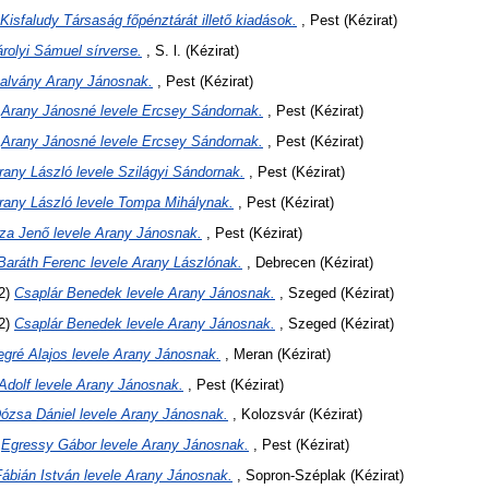
Kisfaludy Társaság főpénztárát illető kiadások.
, Pest (Kézirat)
rolyi Sámuel sírverse.
, S. l. (Kézirat)
alvány Arany Jánosnak.
, Pest (Kézirat)
)
Arany Jánosné levele Ercsey Sándornak.
, Pest (Kézirat)
)
Arany Jánosné levele Ercsey Sándornak.
, Pest (Kézirat)
rany László levele Szilágyi Sándornak.
, Pest (Kézirat)
rany László levele Tompa Mihálynak.
, Pest (Kézirat)
za Jenő levele Arany Jánosnak.
, Pest (Kézirat)
Baráth Ferenc levele Arany Lászlónak.
, Debrecen (Kézirat)
2)
Csaplár Benedek levele Arany Jánosnak.
, Szeged (Kézirat)
2)
Csaplár Benedek levele Arany Jánosnak.
, Szeged (Kézirat)
egré Alajos levele Arany Jánosnak.
, Meran (Kézirat)
Adolf levele Arany Jánosnak.
, Pest (Kézirat)
ózsa Dániel levele Arany Jánosnak.
, Kolozsvár (Kézirat)
)
Egressy Gábor levele Arany Jánosnak.
, Pest (Kézirat)
Fábián István levele Arany Jánosnak.
, Sopron-Széplak (Kézirat)