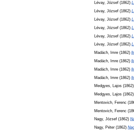
Lévay, József
(1862)
L
Lévay, József
(1862)
L
Lévay, József
(1862)
L
Lévay, József
(1862)
L
Lévay, József
(1862)
L
Lévay, József
(1862)
L
Madách, Imre
(1862)
M
Madách, Imre
(1862)
M
Madách, Imre
(1862)
M
Madách, Imre
(1862)
M
Medgyes, Lajos
(1862
Medgyes, Lajos
(1862
Mentovich, Ferenc
(18
Mentovich, Ferenc
(18
Nagy, József
(1862)
Na
Nagy, Péter
(1862)
Nag