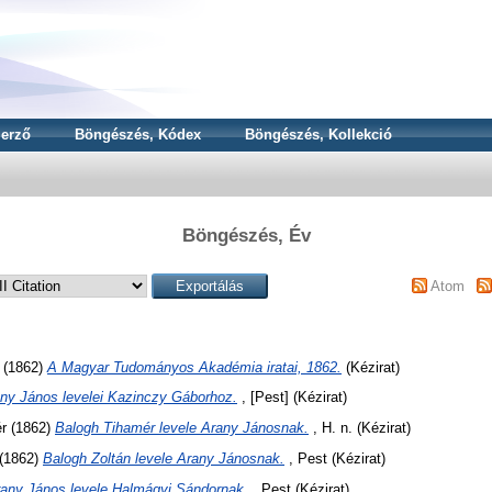
erző
Böngészés, Kódex
Böngészés, Kollekció
Böngészés, Év
Atom
(1862)
A Magyar Tudományos Akadémia iratai, 1862.
(Kézirat)
ny János levelei Kazinczy Gáborhoz.
, [Pest] (Kézirat)
r
(1862)
Balogh Tihamér levele Arany Jánosnak.
, H. n. (Kézirat)
(1862)
Balogh Zoltán levele Arany Jánosnak.
, Pest (Kézirat)
any János levele Halmágyi Sándornak.
, Pest (Kézirat)