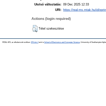
Utolsó változtatás:
09 Dec 2025 12:33
URI:
https://real-ms.mtak.hu/id/epri
Actions (login required)
Tétel szekesztése
REAL-MS, az alkalamzott szoftver:
EPrints 3
amit a
School of Electronics and Computer Science
, University of Southampton fejle