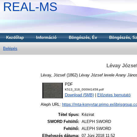
REAL-MS
Kezdőlap
Információ
Böngészés, Év
Böngészés, Sz
Belépés
Lévay Józse
Lévay, József
(1862)
Lévay József levele Arany Jáno
PDF
K513_318_000941459.pdf
Download (5MB)
|
Előzetes bemutató
Aleph URL:
https://mta-konyvtar.primo.exlibrisgroup.
Tétel típus:
Kézirat
SWORD Feltöltő:
ALEPH SWORD
Feltöltő:
ALEPH SWORD
Elhelyezés dátuma:
07 Júni 2018 11:52