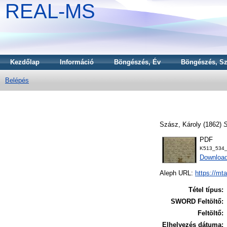
REAL-MS
Kezdőlap
Információ
Böngészés, Év
Böngészés, Sz
Belépés
Szász, Károly
(1862)
S
PDF
K513_534_
Downloa
Aleph URL:
https://mt
Tétel típus:
SWORD Feltöltő:
Feltöltő:
Elhelyezés dátuma: