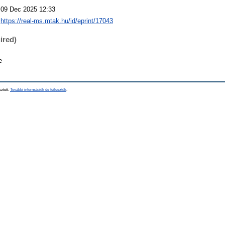
09 Dec 2025 12:33
https://real-ms.mtak.hu/id/eprint/17043
ired)
e
sztett.
További információk és fejlesztők
.