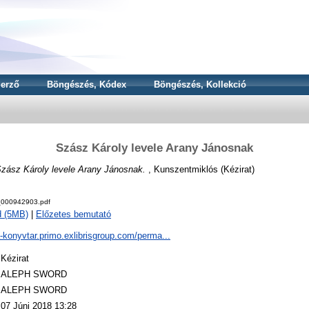
erző
Böngészés, Kódex
Böngészés, Kollekció
Szász Károly levele Arany Jánosnak
zász Károly levele Arany Jánosnak.
, Kunszentmiklós (Kézirat)
000942903.pdf
d (5MB)
|
Előzetes bemutató
a-konyvtar.primo.exlibrisgroup.com/perma...
Kézirat
ALEPH SWORD
ALEPH SWORD
07 Júni 2018 13:28