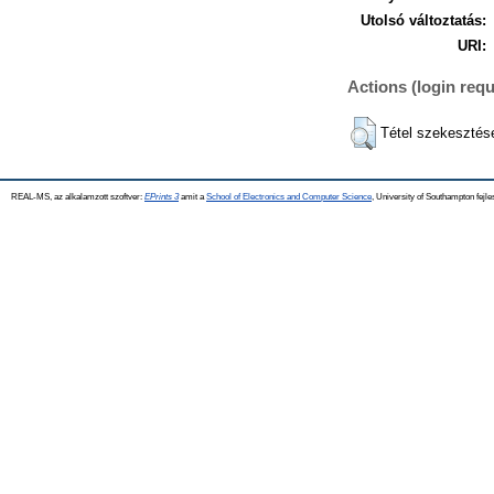
Utolsó változtatás:
URI:
Actions (login requ
Tétel szekesztés
REAL-MS, az alkalamzott szoftver:
EPrints 3
amit a
School of Electronics and Computer Science
, University of Southampton fejle