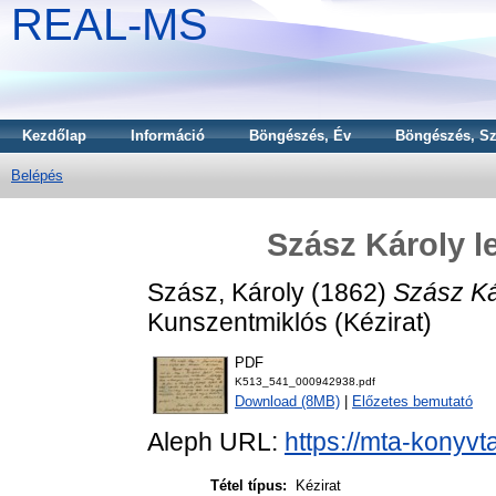
REAL-MS
Kezdőlap
Információ
Böngészés, Év
Böngészés, Sz
Belépés
Szász Károly l
Szász, Károly
(1862)
Szász Ká
Kunszentmiklós (Kézirat)
PDF
K513_541_000942938.pdf
Download (8MB)
|
Előzetes bemutató
Aleph URL:
https://mta-konyvt
Tétel típus:
Kézirat