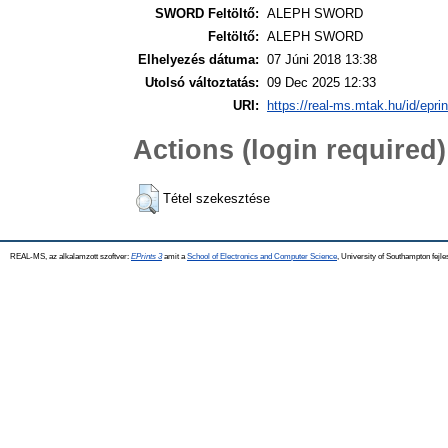
SWORD Feltöltő:
ALEPH SWORD
Feltöltő:
ALEPH SWORD
Elhelyezés dátuma:
07 Júni 2018 13:38
Utolsó változtatás:
09 Dec 2025 12:33
URI:
https://real-ms.mtak.hu/id/epri
Actions (login required)
Tétel szekesztése
REAL-MS, az alkalamzott szoftver:
EPrints 3
amit a
School of Electronics and Computer Science
, University of Southampton fejle