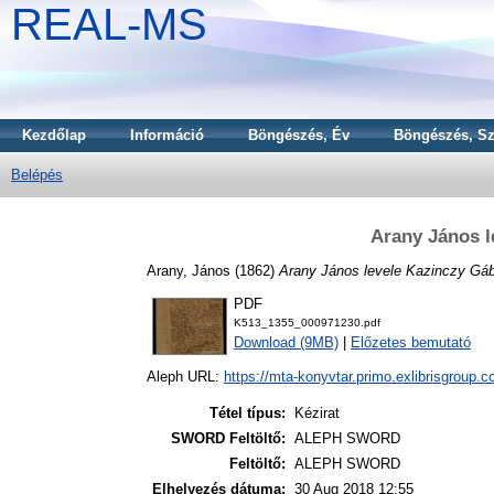
REAL-MS
Kezdőlap
Információ
Böngészés, Év
Böngészés, Sz
Belépés
Arany János l
Arany, János
(1862)
Arany János levele Kazinczy Gá
PDF
K513_1355_000971230.pdf
Download (9MB)
|
Előzetes bemutató
Aleph URL:
https://mta-konyvtar.primo.exlibrisgroup.
Tétel típus:
Kézirat
SWORD Feltöltő:
ALEPH SWORD
Feltöltő:
ALEPH SWORD
Elhelyezés dátuma:
30 Aug 2018 12:55