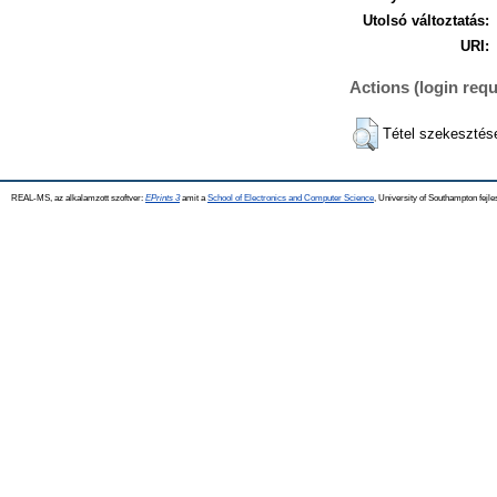
Utolsó változtatás:
URI:
Actions (login requ
Tétel szekesztés
REAL-MS, az alkalamzott szoftver:
EPrints 3
amit a
School of Electronics and Computer Science
, University of Southampton fejle