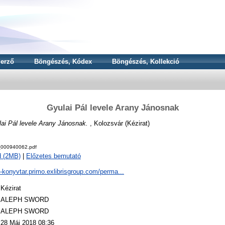
erző
Böngészés, Kódex
Böngészés, Kollekció
Gyulai Pál levele Arany Jánosnak
ai Pál levele Arany Jánosnak.
, Kolozsvár (Kézirat)
000940062.pdf
d (2MB)
|
Előzetes bemutató
a-konyvtar.primo.exlibrisgroup.com/perma...
Kézirat
ALEPH SWORD
ALEPH SWORD
28 Máj 2018 08:36