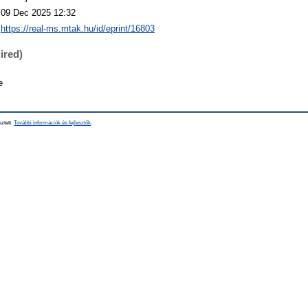
09 Dec 2025 12:32
https://real-ms.mtak.hu/id/eprint/16803
ired)
e
sztett.
További információk és fejlesztők
.