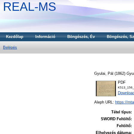
REAL-MS
Kezdőlap
Információ
Böngészés, Év
Böngészés, Sz
Belépés
Gyulai, Pál
(1862)
Gyul
PDF
K513_156_
Downloa
Aleph URL:
https://mt
Tétel típus:
SWORD Feltöltő:
Feltöltő:
Elhelyezés dátuma: