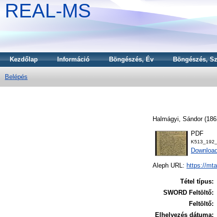
REAL-MS
Kezdőlap
Információ
Böngészés, Év
Böngészés, Sz
Belépés
Halmágyi, Sándor
(186
PDF
K513_192_
Downloa
Aleph URL:
https://mt
Tétel típus:
SWORD Feltöltő:
Feltöltő:
Elhelyezés dátuma: