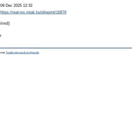
09 Dec 2025 12:32
https://real-ms.mtak.hu/id/eprint/16879
ired)
e
sztett.
További információk és fejlesztők
.