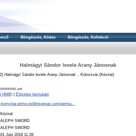
erző
Böngészés, Kódex
Böngészés, Kollekció
Halmágyi Sándor levele Arany Jánosnak
2)
Halmágyi Sándor levele Arany Jánosnak.
, Kolozsvár (Kézirat)
000940581.pdf
d (4MB)
|
Előzetes bemutató
a-konyvtar.primo.exlibrisgroup.com/perma...
Kézirat
ALEPH SWORD
ALEPH SWORD
01 Júni 2018 11:28