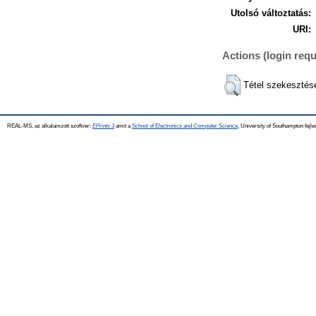
Utolsó változtatás:
URI:
Actions (login requ
Tétel szekesztés
REAL-MS, az alkalamzott szoftver:
EPrints 3
amit a
School of Electronics and Computer Science
, University of Southampton fejle