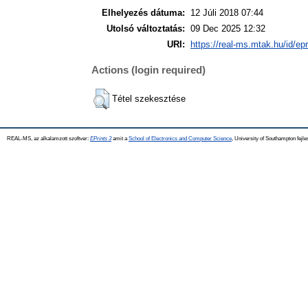
Elhelyezés dátuma:
12 Júli 2018 07:44
Utolsó változtatás:
09 Dec 2025 12:32
URI:
https://real-ms.mtak.hu/id/ep
Actions (login required)
Tétel szekesztése
REAL-MS, az alkalamzott szoftver:
EPrints 3
amit a
School of Electronics and Computer Science
, University of Southampton fejle