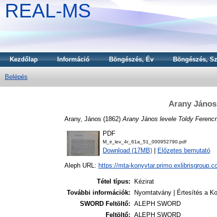
REAL-MS
Kezdőlap
Információ
Böngészés, Év
Böngészés, Sz
Belépés
Arany János
Arany, János
(1862)
Arany János levele Toldy Ferenc
PDF
M_ir_lev_4r_61a_51_000952790.pdf
Download (17MB)
|
Előzetes bemutató
Aleph URL:
https://mta-konyvtar.primo.exlibrisgroup.
Tétel típus:
Kézirat
További információk:
Nyomtatvány | Értesítés a Ko
SWORD Feltöltő:
ALEPH SWORD
Feltöltő:
ALEPH SWORD