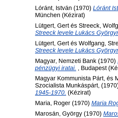
Lóránt, István
(1970)
Lóránt I
München (Kézirat)
Lütgert, Gert
és
Streeck, Wolf
Streeck levele Lukács György
Lütgert, Gert
és
Wolfgang, Str
Streeck levele Lukács György
Magyar, Nemzeti Bank
(1970)
pénzügyi iratai.
, Budapest (Kéz
Magyar Kommunista Párt,
és
M
Szocialista Munkáspárt,
(1970
1945-1970.
(Kézirat)
Maria, Roger
(1970)
Maria Rog
Marosán, György
(1970)
Maro