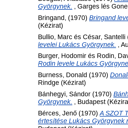
Györgynek.
, Garges lés Gones
Bringand,
(1970)
Bringand lev
(Kézirat)
Bullio, Marc
és
César, Santelli
levelei Lukács Györgynek.
, Au
Burger, Hodomir
és
Rodin, Da
Rodin levele Lukács Györgyne
Burness, Donald
(1970)
Donal
Rindge (Kézirat)
Bánhegyi, Sándor
(1970)
Bánh
Györgynek.
, Budapest (Kézira
Bérces, Jenő
(1970)
A SZOT T
értesítése Lukács Györgynek n