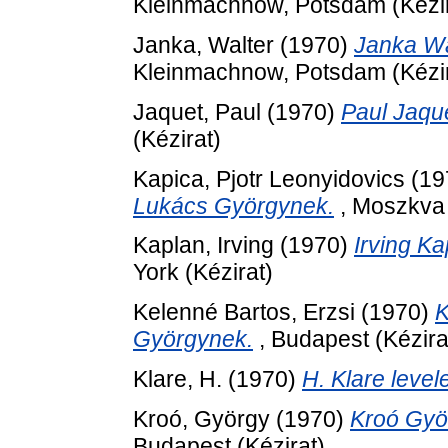
Kleinmachnow, Potsdam (Kézir
Janka, Walter
(1970)
Janka Wa
Kleinmachnow, Potsdam (Kézir
Jaquet, Paul
(1970)
Paul Jaqu
(Kézirat)
Kapica, Pjotr Leonyidovics
(19
Lukács Györgynek.
, Moszkva 
Kaplan, Irving
(1970)
Irving K
York (Kézirat)
Kelenné Bartos, Erzsi
(1970)
K
Györgynek.
, Budapest (Kézira
Klare, H.
(1970)
H. Klare leve
Kroó, György
(1970)
Kroó Gyö
Budapest (Kézirat)