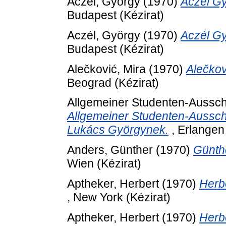
Aczél, György
(1970)
Aczél Gy
Budapest (Kézirat)
Aczél, György
(1970)
Aczél Gy
Budapest (Kézirat)
Alečković, Mira
(1970)
Alečkov
Beograd (Kézirat)
Allgemeiner Studenten-Ausschu
Allgemeiner Studenten-Ausschu
Lukács Györgynek.
, Erlangen 
Anders, Günther
(1970)
Günth
Wien (Kézirat)
Aptheker, Herbert
(1970)
Herb
, New York (Kézirat)
Aptheker, Herbert
(1970)
Herb