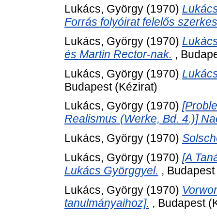
Lukács, György
(1970)
Lukács
Forrás folyóirat felelős szerke
Lukács, György
(1970)
Lukács
és Martin Rector-nak.
, Budape
Lukács, György
(1970)
Lukács
Budapest (Kézirat)
Lukács, György
(1970)
[Probl
Realismus (Werke, Bd. 4.)] Na
Lukács, György
(1970)
Solsch
Lukács, György
(1970)
[A Tan
Lukács Györggyel.
, Budapest 
Lukács, György
(1970)
Vorwor
tanulmányaihoz].
, Budapest (K