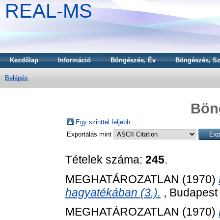
REAL-MS
Kezdőlap
Információ
Böngészés, Év
Böngészés, Sz
Belépés
Bön
Egy szinttel feljebb
Exportálás mint
Tételek száma:
245
.
MEGHATÁROZATLAN (1970)
hagyatékában (3.).
, Budapest 
MEGHATÁROZATLAN (1970)