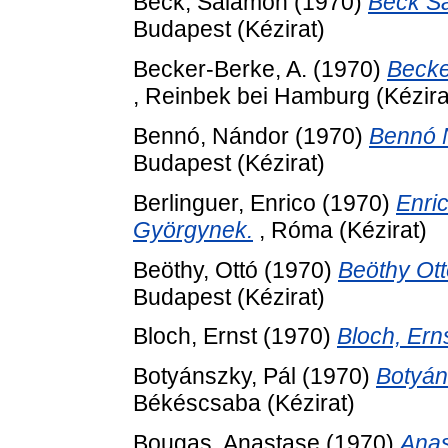
Beck, Salamon
(1970)
Beck S
Budapest (Kézirat)
Becker-Berke, A.
(1970)
Becke
, Reinbek bei Hamburg (Kézira
Bennó, Nándor
(1970)
Bennó 
Budapest (Kézirat)
Berlinguer, Enrico
(1970)
Enri
Györgynek.
, Róma (Kézirat)
Beöthy, Ottó
(1970)
Beöthy Ott
Budapest (Kézirat)
Bloch, Ernst
(1970)
Bloch, Ern
Botyánszky, Pál
(1970)
Botyán
Békéscsaba (Kézirat)
Bougas, Anastase
(1970)
Anas