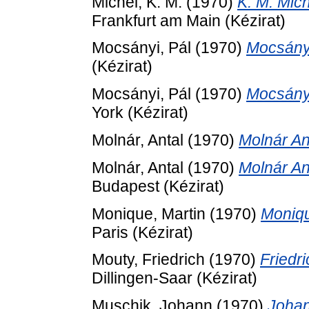
Michel, K. M.
(1970)
K. M. Mic
Frankfurt am Main (Kézirat)
Mocsányi, Pál
(1970)
Mocsányi
(Kézirat)
Mocsányi, Pál
(1970)
Mocsányi
York (Kézirat)
Molnár, Antal
(1970)
Molnár An
Molnár, Antal
(1970)
Molnár An
Budapest (Kézirat)
Monique, Martin
(1970)
Moniqu
Paris (Kézirat)
Mouty, Friedrich
(1970)
Friedr
Dillingen-Saar (Kézirat)
Muschik, Johann
(1970)
Johan