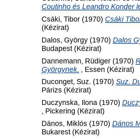
Coutinho és Leandro Konder l
Csáki, Tibor
(1970)
Csáki Tibo
(Kézirat)
Dalos, György
(1970)
Dalos G
Budapest (Kézirat)
Dannemann, Rüdiger
(1970)
R
Györgynek.
, Essen (Kézirat)
Duconget, Suz.
(1970)
Suz. D
Párizs (Kézirat)
Duczynska, Ilona
(1970)
Duczy
, Pickering (Kézirat)
Dános, Miklós
(1970)
Dános M
Bukarest (Kézirat)