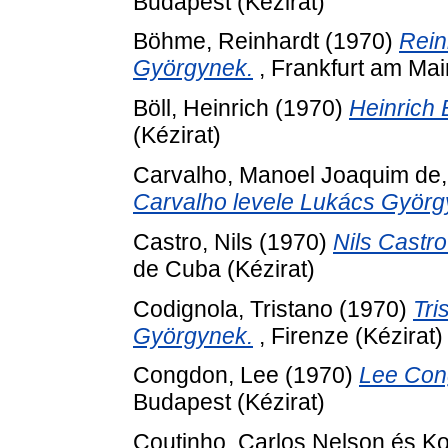
Budapest (Kézirat)
Böhme, Reinhardt
(1970)
Rein
Györgynek.
, Frankfurt am Mai
Böll, Heinrich
(1970)
Heinrich 
(Kézirat)
Carvalho, Manoel Joaquim de, 
Carvalho levele Lukács Györg
Castro, Nils
(1970)
Nils Castr
de Cuba (Kézirat)
Codignola, Tristano
(1970)
Tri
Györgynek.
, Firenze (Kézirat)
Congdon, Lee
(1970)
Lee Con
Budapest (Kézirat)
Coutinho, Carlos Nelson
és
Ko