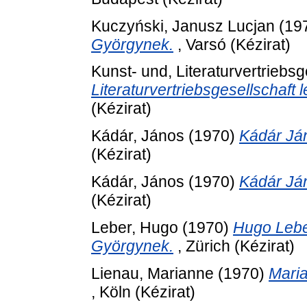
Kuczyński, Janusz Lucjan
(19
Györgynek.
, Varsó (Kézirat)
Kunst- und, Literaturvertriebsg
Literaturvertriebsgesellschaft
(Kézirat)
Kádár, János
(1970)
Kádár Já
(Kézirat)
Kádár, János
(1970)
Kádár Já
(Kézirat)
Leber, Hugo
(1970)
Hugo Leber
Györgynek.
, Zürich (Kézirat)
Lienau, Marianne
(1970)
Maria
, Köln (Kézirat)