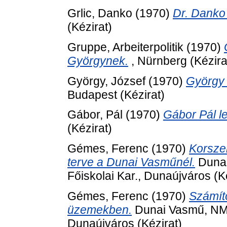
Grlic, Danko
(1970)
Dr. Danko
(Kézirat)
Gruppe, Arbeiterpolitik
(1970)
Györgynek.
, Nürnberg (Kézira
György, József
(1970)
György 
Budapest (Kézirat)
Gábor, Pál
(1970)
Gábor Pál l
(Kézirat)
Gémes, Ferenc
(1970)
Korsze
terve a Dunai Vasműnél.
Dunai
Főiskolai Kar., Dunaújváros (K
Gémes, Ferenc
(1970)
Számít
üzemekben.
Dunai Vasmű, NME 
Dunaújváros (Kézirat)