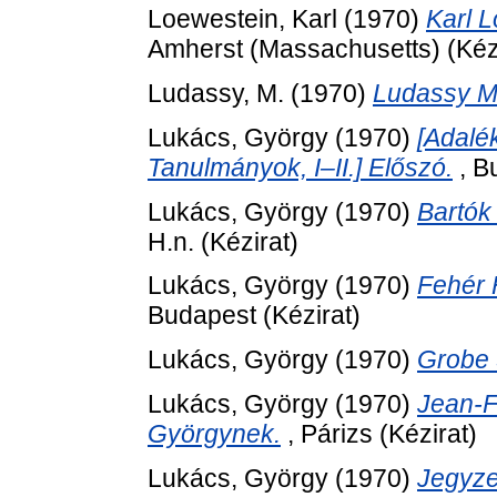
Loewestein, Karl
(1970)
Karl 
Amherst (Massachusetts) (Kézi
Ludassy, M.
(1970)
Ludassy M
Lukács, György
(1970)
[Adalé
Tanulmányok, I–II.] Előszó.
, B
Lukács, György
(1970)
Bartók
H.n. (Kézirat)
Lukács, György
(1970)
Fehér 
Budapest (Kézirat)
Lukács, György
(1970)
Grobe 
Lukács, György
(1970)
Jean-F
Györgynek.
, Párizs (Kézirat)
Lukács, György
(1970)
Jegyze