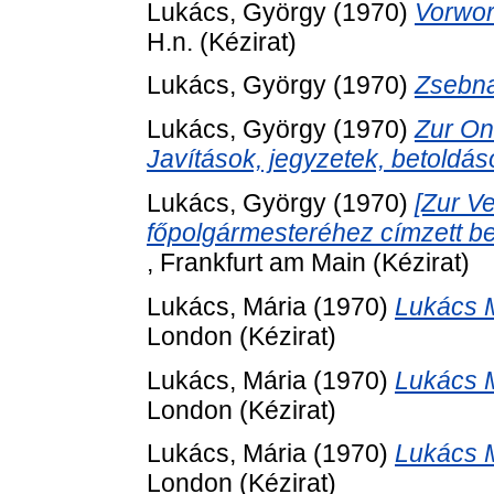
Lukács, György
(1970)
Vorwor
H.n. (Kézirat)
Lukács, György
(1970)
Zsebna
Lukács, György
(1970)
Zur On
Javítások, jegyzetek, betoldás
Lukács, György
(1970)
[Zur V
főpolgármesteréhez címzett be
, Frankfurt am Main (Kézirat)
Lukács, Mária
(1970)
Lukács M
London (Kézirat)
Lukács, Mária
(1970)
Lukács M
London (Kézirat)
Lukács, Mária
(1970)
Lukács M
London (Kézirat)