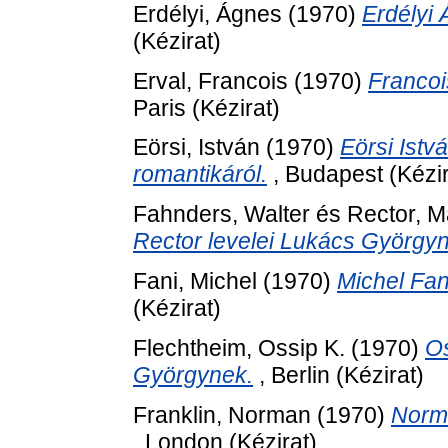
Erdélyi, Ágnes
(1970)
Erdélyi
(Kézirat)
Erval, Francois
(1970)
Francoi
Paris (Kézirat)
Eörsi, István
(1970)
Eörsi Ist
romantikáról.
, Budapest (Kézir
Fahnders, Walter
és
Rector, M
Rector levelei Lukács György
Fani, Michel
(1970)
Michel Fan
(Kézirat)
Flechtheim, Ossip K.
(1970)
Os
Györgynek.
, Berlin (Kézirat)
Franklin, Norman
(1970)
Norma
, London (Kézirat)