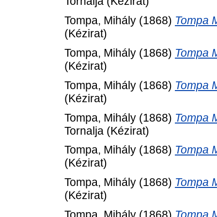
Tornalja (Kézirat)
Tompa, Mihály
(1868)
Tompa M
(Kézirat)
Tompa, Mihály
(1868)
Tompa M
(Kézirat)
Tompa, Mihály
(1868)
Tompa M
(Kézirat)
Tompa, Mihály
(1868)
Tompa M
Tornalja (Kézirat)
Tompa, Mihály
(1868)
Tompa M
(Kézirat)
Tompa, Mihály
(1868)
Tompa M
(Kézirat)
Tompa, Mihály
(1868)
Tompa M