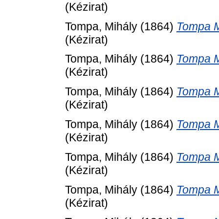
(Kézirat)
Tompa, Mihály
(1864)
Tompa M
(Kézirat)
Tompa, Mihály
(1864)
Tompa M
(Kézirat)
Tompa, Mihály
(1864)
Tompa M
(Kézirat)
Tompa, Mihály
(1864)
Tompa M
(Kézirat)
Tompa, Mihály
(1864)
Tompa M
(Kézirat)
Tompa, Mihály
(1864)
Tompa M
(Kézirat)