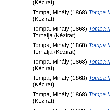
(Kézirat)
Tompa, Mihály
(1868)
Tompa M
(Kézirat)
Tompa, Mihály
(1868)
Tompa M
Tornalja (Kézirat)
Tompa, Mihály
(1868)
Tompa M
Tornalja (Kézirat)
Tompa, Mihály
(1868)
Tompa M
(Kézirat)
Tompa, Mihály
(1868)
Tompa M
(Kézirat)
Tompa, Mihály
(1868)
Tompa M
(Kézirat)