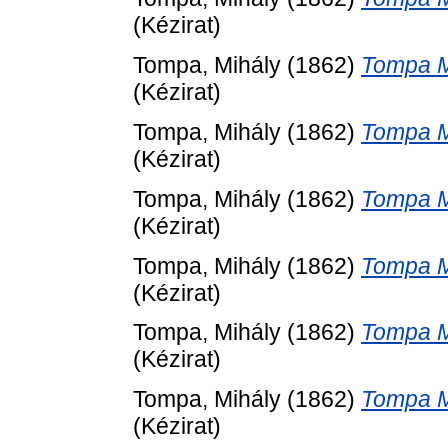
(Kézirat)
Tompa, Mihály
(1862)
Tompa M
(Kézirat)
Tompa, Mihály
(1862)
Tompa M
(Kézirat)
Tompa, Mihály
(1862)
Tompa M
(Kézirat)
Tompa, Mihály
(1862)
Tompa M
(Kézirat)
Tompa, Mihály
(1862)
Tompa M
(Kézirat)
Tompa, Mihály
(1862)
Tompa M
(Kézirat)