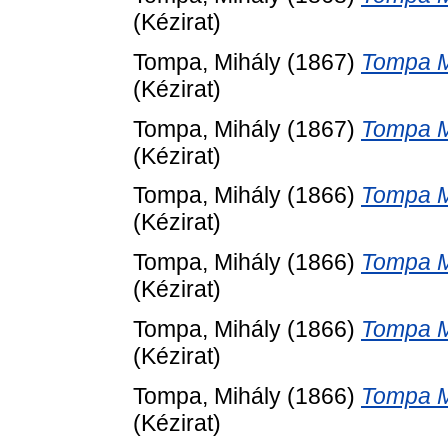
(Kézirat)
Tompa, Mihály
(1867)
Tompa M
(Kézirat)
Tompa, Mihály
(1867)
Tompa M
(Kézirat)
Tompa, Mihály
(1866)
Tompa M
(Kézirat)
Tompa, Mihály
(1866)
Tompa M
(Kézirat)
Tompa, Mihály
(1866)
Tompa M
(Kézirat)
Tompa, Mihály
(1866)
Tompa M
(Kézirat)