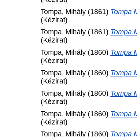
Tompa, Mihály
(1861)
Tompa M
(Kézirat)
Tompa, Mihály
(1861)
Tompa M
(Kézirat)
Tompa, Mihály
(1860)
Tompa M
(Kézirat)
Tompa, Mihály
(1860)
Tompa M
(Kézirat)
Tompa, Mihály
(1860)
Tompa M
(Kézirat)
Tompa, Mihály
(1860)
Tompa M
(Kézirat)
Tompa, Mihály
(1860)
Tompa M