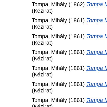
Tompa, Mihály
(1862)
Tompa M
(Kézirat)
Tompa, Mihály
(1861)
Tompa M
(Kézirat)
Tompa, Mihály
(1861)
Tompa M
(Kézirat)
Tompa, Mihály
(1861)
Tompa M
(Kézirat)
Tompa, Mihály
(1861)
Tompa M
(Kézirat)
Tompa, Mihály
(1861)
Tompa M
(Kézirat)
Tompa, Mihály
(1861)
Tompa M
(Kézirat)