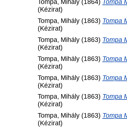
Tompa, Mihály
(1864)
Tompa M
(Kézirat)
Tompa, Mihály
(1863)
Tompa M
(Kézirat)
Tompa, Mihály
(1863)
Tompa M
(Kézirat)
Tompa, Mihály
(1863)
Tompa M
(Kézirat)
Tompa, Mihály
(1863)
Tompa M
(Kézirat)
Tompa, Mihály
(1863)
Tompa M
(Kézirat)
Tompa, Mihály
(1863)
Tompa M
(Kézirat)