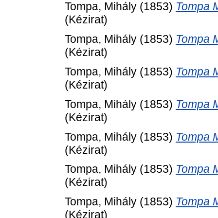
Tompa, Mihály
(1853)
Tompa M
(Kézirat)
Tompa, Mihály
(1853)
Tompa M
(Kézirat)
Tompa, Mihály
(1853)
Tompa M
(Kézirat)
Tompa, Mihály
(1853)
Tompa M
(Kézirat)
Tompa, Mihály
(1853)
Tompa M
(Kézirat)
Tompa, Mihály
(1853)
Tompa M
(Kézirat)
Tompa, Mihály
(1853)
Tompa M
(Kézirat)