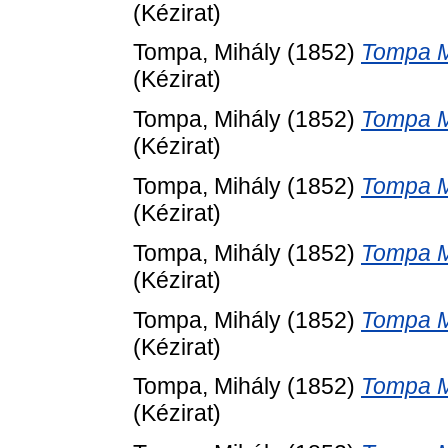
(Kézirat)
Tompa, Mihály
(1852)
Tompa M
(Kézirat)
Tompa, Mihály
(1852)
Tompa M
(Kézirat)
Tompa, Mihály
(1852)
Tompa M
(Kézirat)
Tompa, Mihály
(1852)
Tompa M
(Kézirat)
Tompa, Mihály
(1852)
Tompa M
(Kézirat)
Tompa, Mihály
(1852)
Tompa M
(Kézirat)