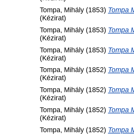
Tompa, Mihály
(1853)
Tompa M
(Kézirat)
Tompa, Mihály
(1853)
Tompa M
(Kézirat)
Tompa, Mihály
(1853)
Tompa M
(Kézirat)
Tompa, Mihály
(1852)
Tompa M
(Kézirat)
Tompa, Mihály
(1852)
Tompa M
(Kézirat)
Tompa, Mihály
(1852)
Tompa M
(Kézirat)
Tompa, Mihály
(1852)
Tompa M