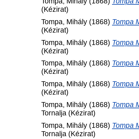
Tompa, Mihály
(1868)
Tompa M
(Kézirat)
Tompa, Mihály
(1868)
Tompa M
(Kézirat)
Tompa, Mihály
(1868)
Tompa M
(Kézirat)
Tompa, Mihály
(1868)
Tompa M
(Kézirat)
Tompa, Mihály
(1868)
Tompa M
(Kézirat)
Tompa, Mihály
(1868)
Tompa M
Tornalja (Kézirat)
Tompa, Mihály
(1868)
Tompa M
Tornalja (Kézirat)