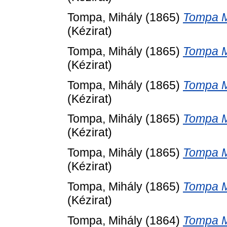
Tompa, Mihály
(1865)
Tompa M
(Kézirat)
Tompa, Mihály
(1865)
Tompa M
(Kézirat)
Tompa, Mihály
(1865)
Tompa M
(Kézirat)
Tompa, Mihály
(1865)
Tompa M
(Kézirat)
Tompa, Mihály
(1865)
Tompa M
(Kézirat)
Tompa, Mihály
(1865)
Tompa M
(Kézirat)
Tompa, Mihály
(1864)
Tompa M